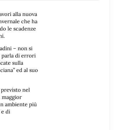
avori alla nuova
invernale che ha
ndo le scadenze
i.
adini – non si
 parla di errori
cate sulla
ciana” ed al suo
 previsto nel
n maggior
un ambiente più
 e di