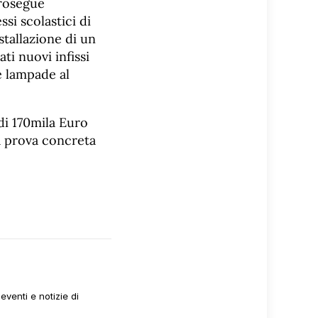
prosegue
si scolastici di
stallazione di un
ti nuovi infissi
e lampade al
di 170mila Euro
ra prova concreta
venti e notizie di