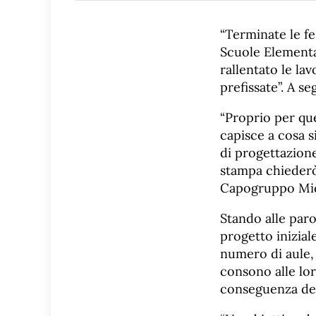
“Terminate le fe
Scuole Elementa
rallentato le la
prefissate”. A s
“Proprio per que
capisce a cosa s
di progettazione 
stampa chiederò
Capogruppo Mich
Stando alle paro
progetto inizial
numero di aule,
consono alle lor
conseguenza dei