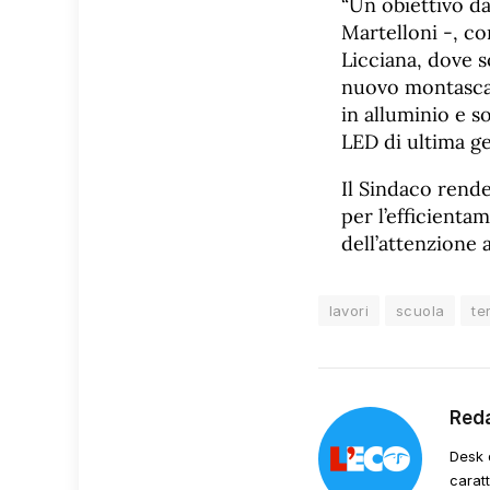
“Un obiettivo d
Martelloni -, co
Licciana, dove s
nuovo montascale
in alluminio e s
LED di ultima g
Il Sindaco rend
per l’efficienta
dell’attenzione 
lavori
scuola
te
Red
Desk 
carat