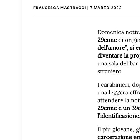
FRANCESCA MASTRACCI
7 MARZO 2022
Domenica notte
29enne
di origi
dell’amore”
,
si 
diventare la pr
una sala del bar
straniero.
I carabinieri, d
una leggera effr
attendere la no
29enne e un 39e
l’identificazione
Il più giovane, g
carcerazione em