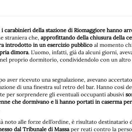
i carabinieri della stazione di Riomaggiore hanno arr
ne straniera che,
approfittando della chiusura della ce
era introdotto in un esercizio pubblico
al momento ch
opria dimora
. L’uomo, infatti, già da alcuni giorni, ave
 nel proprio dormitorio, condividendolo con un altro
opo aver ricevuto una segnalazione, avevano accertato 
azione di una finestra sul retro del bar. Hanno così de
tte per sorprendere gli eventuali occupanti abusivi
so
nne che dormivano e li hanno portati in caserma per
.
ià noto alle forze dell’ordine, è risultato destinatario
esso dal Tribunale di Massa
per reati contro la person