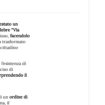
estato un
lebre “Via
iuso,
facendolo
va trasformato
 cittadino
l’esistenza di
ciso di
rprendendo il
 di un
ordine di
a, il