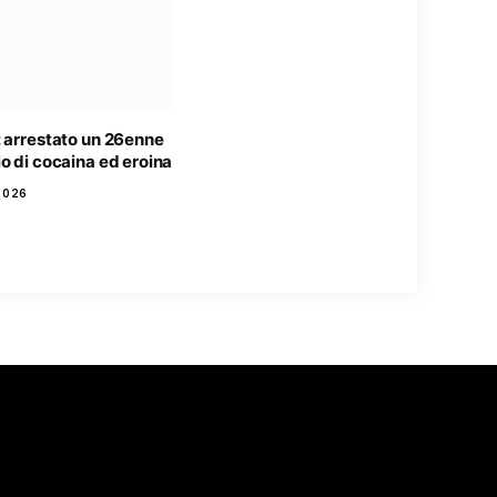
: arrestato un 26enne
o di cocaina ed eroina
2026