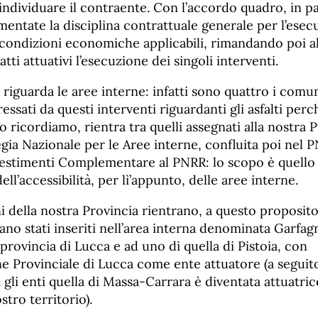
individuare il contraente. Con l’accordo quadro, in pa
ntate la disciplina contrattuale generale per l’esec
 condizioni economiche applicabili, rimandando poi al
tti attuativi l’esecuzione dei singoli interventi.
iguarda le aree interne: infatti sono quattro i comun
essati da questi interventi riguardanti gli asfalti perch
o ricordiamo, rientra tra quelli assegnati alla nostra P
egia Nazionale per le Aree interne, confluita poi nel P
vestimenti Complementare al PNRR: lo scopo è quello d
ll’accessibilità, per lì’appunto, delle aree interne.
 della nostra Provincia rientrano, a questo proposit
ano stati inseriti nell’area interna denominata Garfag
provincia di Lucca e ad uno di quella di Pistoia, con
e Provinciale di Lucca come ente attuatore (a seguit
gli enti quella di Massa-Carrara è diventata attuatric
stro territorio).