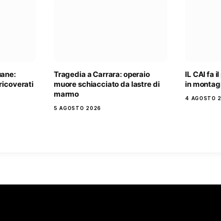
uane:
Tragedia a Carrara: operaio
IL CAI fa i
ricoverati
muore schiacciato da lastre di
in monta
marmo
4 AGOSTO 
5 AGOSTO 2026