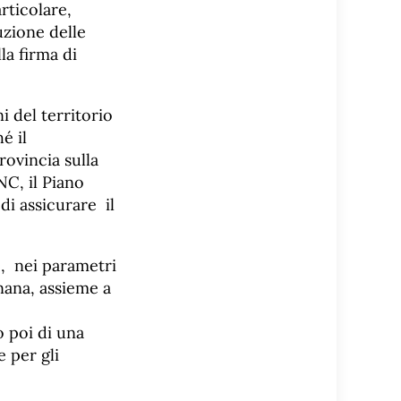
rticolare,
uzione delle
la firma di
i del territorio
é il
rovincia sulla
NC, il Piano
i assicurare il
o, nei parametri
nana, assieme a
o poi di una
e per gli