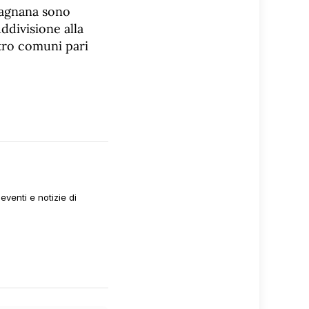
rfagnana sono
uddivisione alla
ttro comuni pari
venti e notizie di