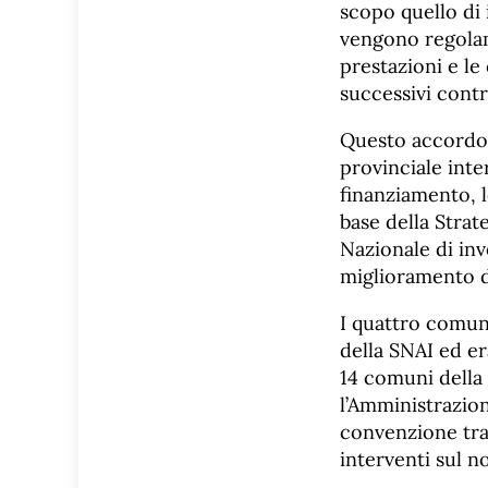
scopo quello di 
vengono regolame
prestazioni e le
successivi contra
Questo accordo r
provinciale inter
finanziamento, l
base della Strat
Nazionale di in
miglioramento de
I quattro comuni
della SNAI ed er
14 comuni della 
l’Amministrazion
convenzione tra 
interventi sul no