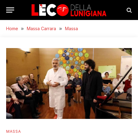
Home
»
Massa Carrara
»
Massa
MASSA