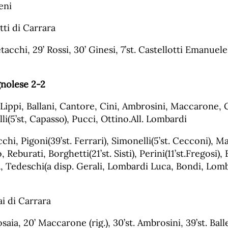
eni
tti di Carrara
tacchi, 29’ Rossi, 30’ Ginesi, 7’st. Castellotti Emanuele
nolese 2-2
 Lippi, Ballani, Cantore, Cini, Ambrosini, Maccarone, C
lli(5’st, Capasso), Pucci, Ottino.All. Lombardi
cchi, Pigoni(39’st. Ferrari), Simonelli(5’st. Cecconi), 
eburati, Borghetti(21’st. Sisti), Perini(11’st.Fregosi), B
ia, Tedeschi(a disp. Gerali, Lombardi Luca, Bondi, Lomb
ai di Carrara
saia, 20’ Maccarone (rig.), 30’st. Ambrosini, 39’st. Ball