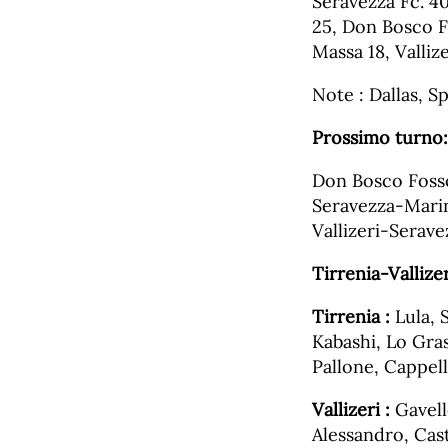
Seravezza Fc. 4
25, Don Bosco F
Massa 18, Valliz
Note : Dallas, 
Prossimo turno:
Don Bosco Foss
Seravezza-Marin
Vallizeri-Serave
Tirrenia-Vallize
Tirrenia :
Lula, S
Kabashi, Lo Gras
Pallone, Cappelli
Vallizeri :
Gavello
Alessandro, Cast