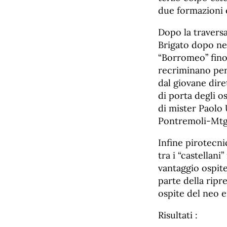
due formazioni 
Dopo la traversa
Brigato dopo ne
“Borromeo” fino 
recriminano per 
dal giovane dire
di porta degli os
di mister Paolo U
Pontremoli-Mtg
Infine pirotecn
tra i “castellan
vantaggio ospit
parte della ripr
ospite del neo e
Risultati :