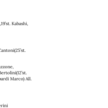
,19’st. Kabashi,
antoni(25’st.
Mazzone,
ertolini(12’st.
ardi Marco) All.
erini