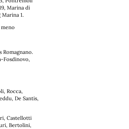
5, Pontremoli
9, Marina di
g Marina 1.
n meno
as Romagnano.
a-Fosdinovo,
li, Rocca,
heddu, De Santis,
i, Castellotti
ri, Bertolini,