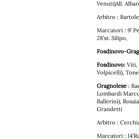
Venuti)All. Albar
Arbitro : Bartole
Marcatori : 9’ Pe
28’st. Silipo,
Fosdinovo-Grag
Fosdinovo:
Viti,
Volpicelli), Tone
Gragnolese
: Ba
Lombardi Marco, R
Ballerini), Rosa
Grandetti
Arbitro : Cerchi
Marcatori : 14’Ro