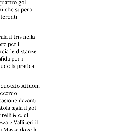
quattro gol.
ri che supera
fferenti
la il tris nella
re per i
rcia le distanze
fida per i
iude la pratica
 quotato Attuoni
Riccardo
ccasione davanti
ola sigla il gol
relli & c. di
za e Vallizeri il
i Massa dove le