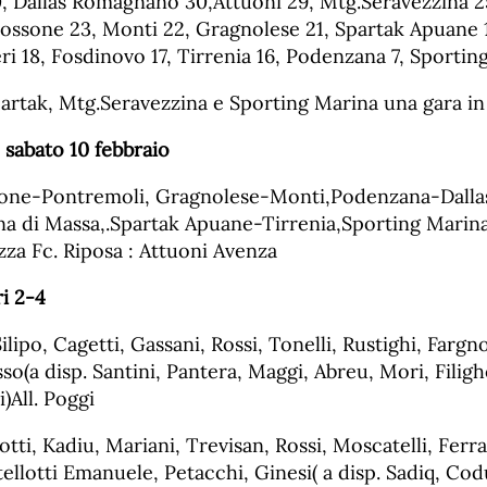
0, Dallas Romagnano 30,Attuoni 29, Mtg.Seravezzina 2
ossone 23, Monti 22, Gragnolese 21, Spartak Apuane 1
eri 18, Fosdinovo 17, Tirrenia 16, Podenzana 7, Sportin
Spartak, Mtg.Seravezzina e Sporting Marina una gara i
 sabato 10 febbraio
one-Pontremoli, Gragnolese-Monti,Podenzana-Dall
a di Massa,.Spartak Apuane-Tirrenia,Sporting Marin
zza Fc. Riposa : Attuoni Avenza
ri 2-4
ilipo, Cagetti, Gassani, Rossi, Tonelli, Rustighi, Fargno
so(a disp. Santini, Pantera, Maggi, Abreu, Mori, Filig
)All. Poggi
tti, Kadiu, Mariani, Trevisan, Rossi, Moscatelli, Ferrar
ellotti Emanuele, Petacchi, Ginesi( a disp. Sadiq, Codu