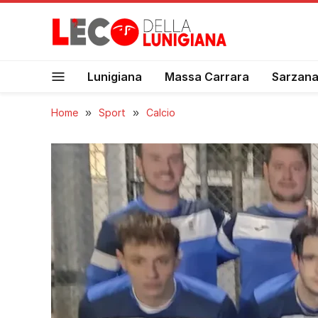
Lunigiana
Massa Carrara
Sarzan
Home
»
Sport
»
Calcio