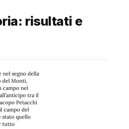
a: risultati e
e nel segno della
o del Monti,
in campo nel
l’anticipo tra il
 Jacopo Petacchi
il campo del
è stato quello
 tutto