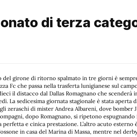
nato di terza categori
 del girone di ritorno spalmato in tre giorni è sempr
zza Fc che passa nella trasferta lunigianese sul camp
dieci il distacco dal Dallas Romagnano che scenderà 
dì. La sedicesima giornata stagionale è stata aperta dal
 gli zeraschi di mister Andrea Albareni, dove bomber
) e compagni, dopo Romagnano, si ripetono espugnando 
 perfetta e cinica prestazione. L’altro acuto esterno 
ossone in casa del Marina di Massa, mentre nel derby