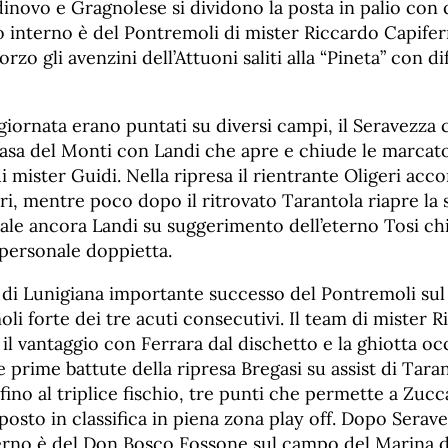
inovo e Gragnolese si dividono la posta in palio con 
o interno è del Pontremoli di mister Riccardo Capifer
rzo gli avenzini dell’Attuoni saliti alla “Pineta” con di
a giornata erano puntati su diversi campi, il Seravezza ca
casa del Monti con Landi che apre e chiude le marcato
 mister Guidi. Nella ripresa il rientrante Oligeri acco
ri, mentre poco dopo il ritrovato Tarantola riapre la s
inale ancora Landi su suggerimento dell’eterno Tosi ch
 personale doppietta.
 di Lunigiana importante successo del Pontremoli sul
oli forte dei tre acuti consecutivi. Il team di mister 
 il vantaggio con Ferrara dal dischetto e la ghiotta o
e prime battute della ripresa Bregasi su assist di Tarant
fino al triplice fischio, tre punti che permette a Zucca
posto in classifica in piena zona play off. Dopo Seravez
erno è del Don Bosco Fossone sul campo del Marina d