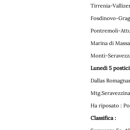
Tirrenia-Vallize
Fosdinovo-Grag
Pontremoli-Attu
Marina di Massa
Monti-Seravezz
Lunedi 5 postici
Dallas Romagnano
Mtg.Seravezzina
Ha riposato : P
Classifica :