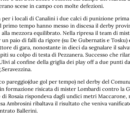
erano scese in campo con molte defezioni.
 per i locali di Canalini i due calci di punizione prima
l primo tempo hanno messo in discesa il derby provin
alla mezzora equilibrato. Nella ripresa il team di mist
un paio di falli da rigore (su De Gubernatis e Tosku) 
ttore di gara, nonostante in dieci da segnalare il salva
piti su colpo di testa di Pezzanera. Successo che rilanc
livi al confine della griglia dei play off a due punti d
.Seravezzina.
ico pareggio(due gol per tempo) nel derby del Comun
i” in formazione risicata di mister Lombardi contro la 
e di Rosaia rispondeva dagli undici metri Maccarone, 
esa Ambrosini ribaltava il risultato che veniva vanifica
ntrato Ballerini.