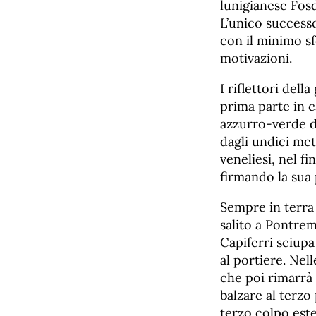
lunigianese Fosd
L’unico success
con il minimo sfo
motivazioni.
I riflettori dell
prima parte in 
azzurro-verde di
dagli undici met
veneliesi, nel f
firmando la sua
Sempre in terra
salito a Pontrem
Capiferri sciupa
al portiere. Nell
che poi rimarrà 
balzare al terzo 
terzo colpo est