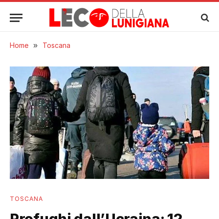
Home
»
Toscana
TOSCANA
Profughi dall’Ucraina: 12