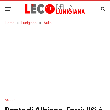
Home
»
Lunigiana
»
Aulla
AULLA
Ponte di Albiano, Ferri: "Si è