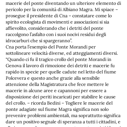
macerie del ponte diventando un ulteriore elemento di
pericolo per la comunità di Albiano Magra. Mi spiace –
prosegue il presidente di Cna – constatare come lo
spirito ecologista di movimenti e associazioni si sia
affievolito, considerando che i detriti del ponte
raccolgono l’asfalto con i suoi nocivi residui degli
idrocarburi che si spargeranno”.
Cna porta l’esempio del Ponte Morandi per
sottolineare velocità diverse, ed atteggiamenti diversi.
“Quando ci fu il tragico crollo del ponte Morandi in
Genova il lavoro di rimozione dei detriti e macerie fu
rapido in specie per quelle cadute nel letto del fiume
Polcevera e questo anche grazie alla sensibile
attenzione della Magistratura che fece mettere le
macerie in alcune aree e capannoni per essere a
disposizione dei periti incaricati per stabilire le cause
del crollo. – ricorda Bedini – Togliere le macerie del
ponte adagiate sul fiume Magra significa non solo
prevenire problemi ambientali, ma soprattutto significa
dare un positivo segnale di speranza a tutti i cittadini, e