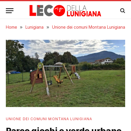
Home
»
Lunigiana
»
Unione dei comuni Montana Lunigiana
UNIONE DEI COMUNI MONTANA LUNIGIANA
Parco giochi e verde urbano