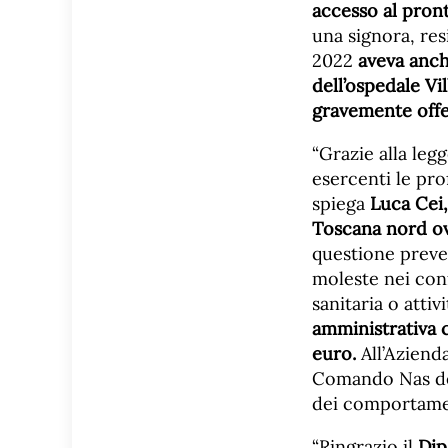
accesso al pron
una signora, re
2022
aveva anch
dell’ospedale V
gravemente offe
“Grazie alla legg
esercenti le prof
spiega
Luca Cei,
Toscana nord o
questione preve
moleste nei con
sanitaria o attiv
amministrativa 
euro.
All’Azienda
Comando Nas dei
dei comportament
“Ringrazio il
Dip