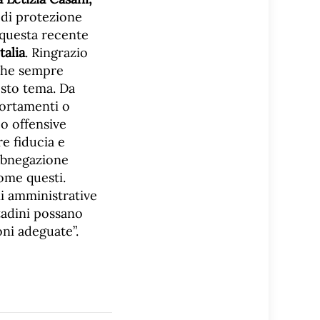
 di protezione
 questa recente
talia
. Ringrazio
che sempre
esto tema. Da
ortamenti o
 o offensive
re fiducia e
 abnegazione
ome questi.
ni amministrative
ttadini possano
oni adeguate”.