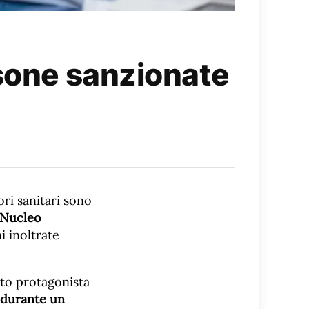
rsone sanzionate
ri sanitari sono
l Nucleo
i inoltrate
isto protagonista
durante un