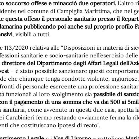
to soccorso offese e minacciò due operatori.
L’altro 
sidente nel comune di Campiglia Marittima, che nel g
e questa offeso il personale sanitario presso il Repar
illamarina pubblicando poi anche sul proprio profilo 
nsivi
, visibili a tutti.
e 113/2020 relativa alle “Disposizioni in materia di sic
essioni sanitarie e socio-sanitarie nell’esercizio delle
 direttore del Dipartimento degli Affari Legali dell’A
vest
– è stato possibile sanzionare questi comportame
de che chiunque tenga condotte violente, ingiuriose,
fronti di personale esercente una professione sanitar
ità funzionali al loro svolgimento sia
passibile di sanzi
con il pagamento di una somma che va dai 500 ai 5mil
 sanitaria, come avvenuto in questi due casi, spetta l
 Carabinieri fermo restando ovviamente ferma la ril
i che costituiscano ipotesi di reato”.
artimento Legale
e i
Nas di Livorno
– sottolinea
Maria