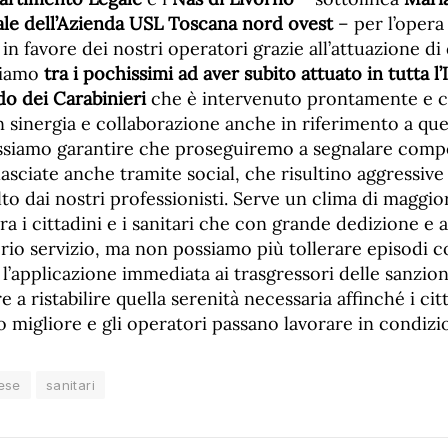
ale dell’Azienda USL Toscana nord ovest
– per l’opera
n favore dei nostri operatori grazie all’attuazione di
siamo
tra i pochissimi ad aver subito attuato in tutta l’I
 dei Carabinieri
che è intervenuto prontamente e 
n sinergia e collaborazione anche in riferimento a qu
ssiamo garantire che proseguiremo a segnalare comp
ilasciate anche tramite social, che risultino aggressive
lto dai nostri professionisti. Serve un clima di maggio
ra i cittadini e i sanitari che con grande dedizione e
rio servizio, ma non possiamo più tollerare episodi c
’applicazione immediata ai trasgressori delle sanzio
e a ristabilire quella serenità necessaria affinché i ci
o migliore e gli operatori passano lavorare in condizi
ese
sanitari