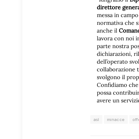
direttore gener
messa in campo i
normativa che 
anche il
Comando
lavora con noi i
parte nostra po
dichiarazioni, r
dell’operato svo
collaborazione t
svolgono il prop
Confidiamo che l
possa contribuir
avere un servizi
asl
minacce
off