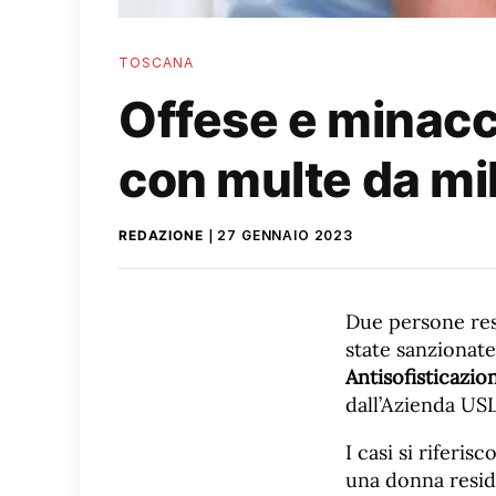
TOSCANA
Offese e minacc
con multe da mil
REDAZIONE
27 GENNAIO 2023
Due persone resp
state sanzionat
Antisofisticazio
dall’Azienda US
I casi si riferi
una donna resid