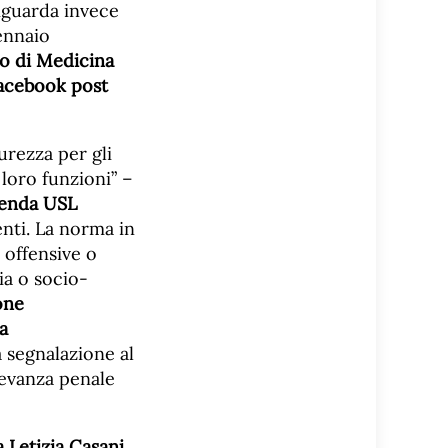
riguarda invece
ennaio
to di Medicina
Facebook post
urezza per gli
 loro funzioni” –
zienda USL
nti. La norma in
 offensive o
ia o socio-
one
a
a segnalazione al
evanza penale
 Letizia Casani,