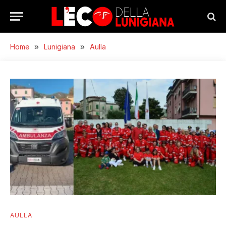
Home
»
Lunigiana
»
Aulla
AULLA