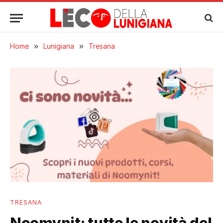
Home
»
Lunigiana
»
Tresana
TRESANA
Noomynit: tutte le novità del