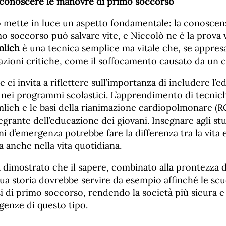
 conoscere le manovre di primo soccorso
 mette in luce un aspetto fondamentale: la conoscen
 soccorso può salvare vite, e Niccolò ne è la prova v
mlich
è una tecnica semplice ma vitale che, se appres
tuazioni critiche, come il soffocamento causato da un 
 ci invita a riflettere sull’importanza di includere l’e
nei programmi scolastici. L’apprendimento di tecnic
lich e le basi della rianimazione cardiopolmonare (
egrante dell’educazione dei giovani. Insegnare agli s
oni d’emergenza potrebbe fare la differenza tra la vita
a anche nella vita quotidiana.
a dimostrato che il sapere, combinato alla prontezza 
 sua storia dovrebbe servire da esempio affinché le s
i di primo soccorso, rendendo la società più sicura e
genze di questo tipo.