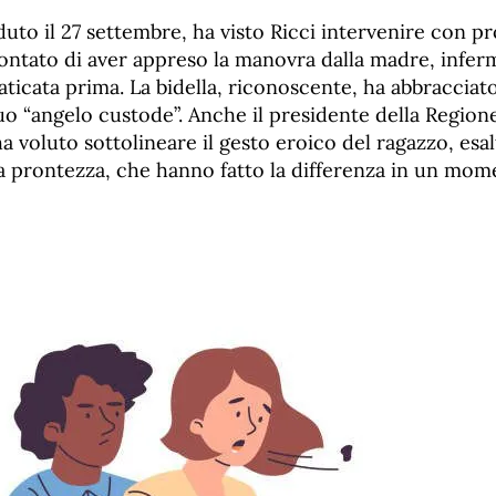
duto il 27 settembre, ha visto Ricci intervenire con p
ontato di aver appreso la manovra dalla madre, infer
ticata prima. La bidella, riconoscente, ha abbracciat
uo “angelo custode”. Anche il presidente della Region
a voluto sottolineare il gesto eroico del ragazzo, esal
a prontezza, che hanno fatto la differenza in un mom