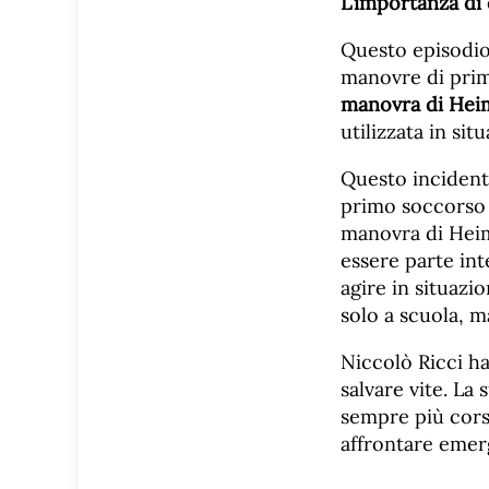
L’importanza di
Questo episodio
manovre di primo
manovra di Hei
utilizzata in si
Questo incidente
primo soccorso 
manovra di Heim
essere parte int
agire in situazi
solo a scuola, m
Niccolò Ricci h
salvare vite. La
sempre più cors
affrontare emer