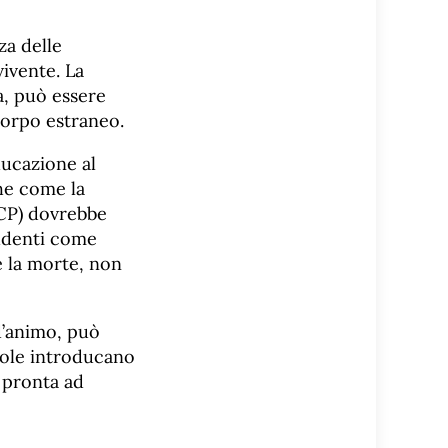
za delle
ivente. La
a, può essere
corpo estraneo.
ducazione al
he come la
RCP) dovrebbe
tudenti come
 e la morte, non
d’animo, può
cuole introducano
 pronta ad