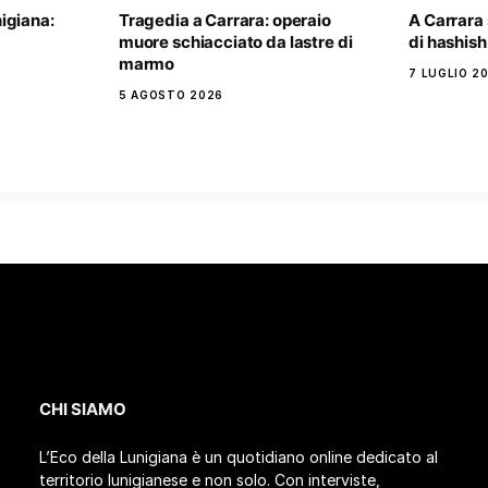
igiana:
Tragedia a Carrara: operaio
A Carrara 
muore schiacciato da lastre di
di hashish
marmo
7 LUGLIO 2
5 AGOSTO 2026
CHI SIAMO
L’Eco della Lunigiana è un quotidiano online dedicato al
territorio lunigianese e non solo. Con interviste,