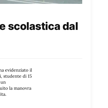
ce scolastica dal
ha evidenziato il
, studente di 15
 un
guito la manovra
ita.