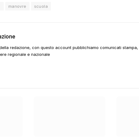
a
manovre
scuola
azione
della redazione, con questo account pubblichiamo comunicati stampa, e
tere regionale e nazionale