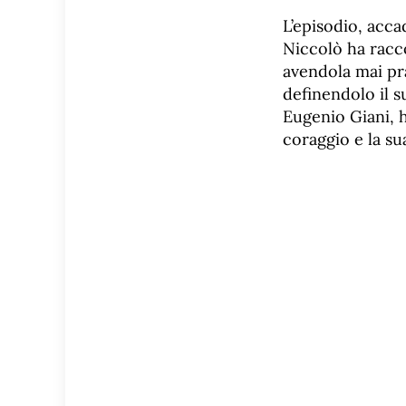
L’episodio, acca
Niccolò ha racc
avendola mai pra
definendolo il s
Eugenio Giani, h
coraggio e la su