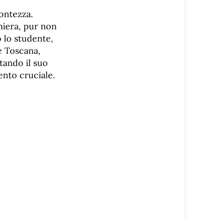
rontezza.
miera, pur non
o lo studente,
e Toscana,
tando il suo
ento cruciale.