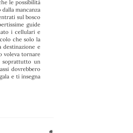
he le possibilità
o dalla mancanza
entrati sul bosco
ertissime guide
to i cellulari e
colo che solo la
la destinazione e
no voleva tornare
e soprattutto un
lassi dovrebbero
gala e ti insegna
Sito