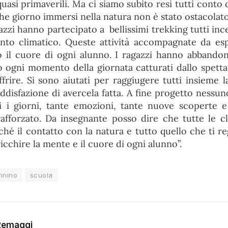
asi primaverili. Ma ci siamo subito resi tutti conto c
che giorno immersi nella natura non è stato ostacolat
gazzi hanno partecipato a bellissimi trekking tutti inc
nto climatico. Queste attività accompagnate da esp
 il cuore di ogni alunno. I ragazzi hanno abbandona
 ogni momento della giornata catturati dallo spetta
frire. Si sono aiutati per raggiugere tutti insieme 
ddisfazione di avercela fatta. A fine progetto nessu
tti i giorni, tante emozioni, tante nuove scoperte 
afforzato. Da insegnante posso dire che tutte le c
hé il contatto con la natura e tutto quello che ti re
cchire la mente e il cuore di ogni alunno”.
nnino
scuola
Remaggi