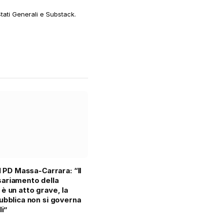
web
Stati Generali e Substack.
il PD Massa-Carrara: “Il
ariamento della
è un atto grave, la
ubblica non si governa
li”