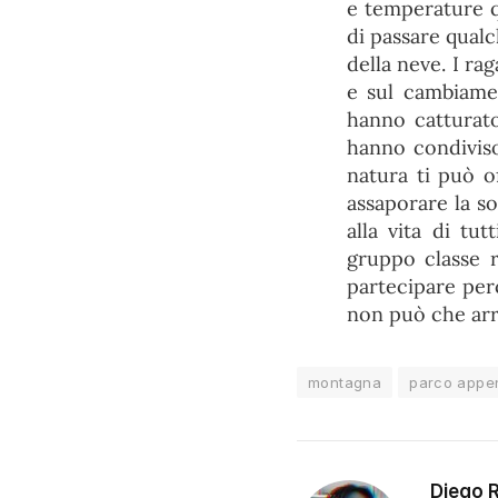
e temperature qu
di passare qual
della neve. I ra
e sul cambiame
hanno catturato
hanno condiviso
natura ti può of
assaporare la so
alla vita di tu
gruppo classe r
partecipare perc
non può che arri
montagna
parco appe
Diego 