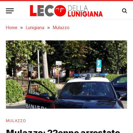
Home
»
Lunigiana
»
Mulazzo
MULAZZO
Mulazzo: 22enne arrestato