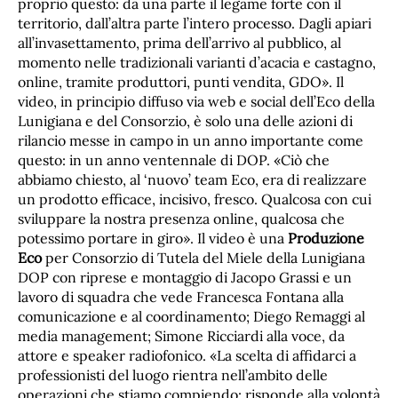
proprio questo: da una parte il legame forte con il
territorio, dall’altra parte l’intero processo. Dagli apiari
all’invasettamento, prima dell’arrivo al pubblico, al
momento nelle tradizionali varianti d’acacia e castagno,
online, tramite produttori, punti vendita, GDO». Il
video, in principio diffuso via web e social dell’Eco della
Lunigiana e del Consorzio, è solo una delle azioni di
rilancio messe in campo in un anno importante come
questo: in un anno ventennale di DOP. «Ciò che
abbiamo chiesto, al ‘nuovo’ team Eco, era di realizzare
un prodotto efficace, incisivo, fresco. Qualcosa con cui
sviluppare la nostra presenza online, qualcosa che
potessimo portare in giro». Il video è una
Produzione
Eco
per Consorzio di Tutela del Miele della Lunigiana
DOP con riprese e montaggio di Jacopo Grassi e un
lavoro di squadra che vede Francesca Fontana alla
comunicazione e al coordinamento; Diego Remaggi al
media management; Simone Ricciardi alla voce, da
attore e speaker radiofonico. «La scelta di affidarci a
professionisti del luogo rientra nell’ambito delle
operazioni che stiamo compiendo: risponde alla volontà