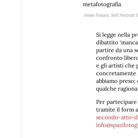
Irene Fenara,
Self Portrait
Si legge nella p
dibattito ‘mancat
partire da una s
confronto libero
e gli artisti ch
concretamente s
abbiamo preso; q
qualche ragionam
Per partecipare 
tramite il form 
secondo-atto-di
info@spazifotogr