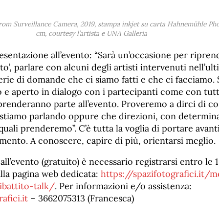
 from Surveillance Camera
, 2019, stampa inkjet su carta Hahnemühle Ph
cm, courtesy l’artista e UNA Galleria
resentazione all’evento: “Sarà un’occasione per ripren
o’, parlare con alcuni degli artisti intervenuti nell’ult
erie di domande che ci siamo fatti e che ci facciamo.
 e aperto in dialogo con i partecipanti come con tutti
e prenderanno parte all’evento. Proveremo a dirci di co
tiamo parlando oppure che direzioni, con determina
uali prenderemo”. C’è tutta la voglia di portare avan
ento. A conoscere, capire di più, orientarsi meglio.
all’evento (gratuito) è necessario registrarsi entro le
alla pagina web dedicata:
https://spazifotografici.it/m
battito-talk/
. Per informazioni e/o assistenza:
afici.it
– 3662075313 (Francesca)