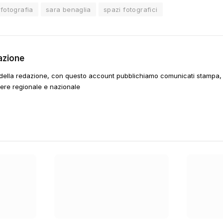
fotografia
sara benaglia
spazi fotografici
azione
della redazione, con questo account pubblichiamo comunicati stampa, e
tere regionale e nazionale