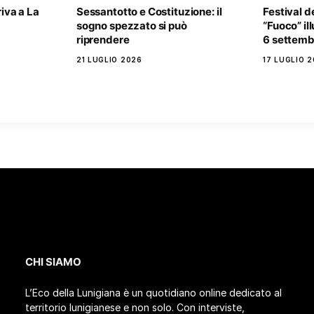
riva a La
Sessantotto e Costituzione: il
Festival d
sogno spezzato si può
“Fuoco” il
riprendere
6 settemb
21 LUGLIO 2026
17 LUGLIO 
CHI SIAMO
L’Eco della Lunigiana è un quotidiano online dedicato al
territorio lunigianese e non solo. Con interviste,