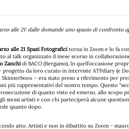
zo alle 21: dalle domande uno spazio di confronto a
zo alle 21
Spazi Fotografici
torna in Zoom e lo fa con 
o al talk organizzato il mese scorso in collaborazio
o Zanchi
di BACO (Bergamo). In quell’occasione propr
– progetto da loro curato in interviste ATPdiary (e Do
 Skinnerboox – era stato preso a riferimento per pre
liani più rappresentativi del nostro tempo. Questo “se
prosecuzione di quanto visto ed emerso, allo scopo pr
li stessi artisti e con chi parteciperà alcune question
 sede quanto dopo.