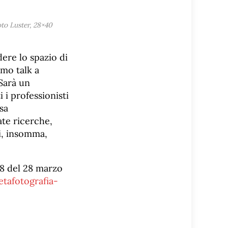
oto Luster, 28×40
dere lo spazio di
imo talk a
 Sarà un
 i professionisti
sa
te ricerche,
ti, insomma,
 18 del 28 marzo
etafotografia-