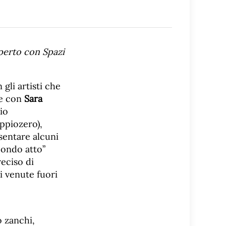
perto con Spazi
gli artisti che
ne con
Sara
io
ppiozero),
sentare alcuni
condo atto”
eciso di
i venute fuori