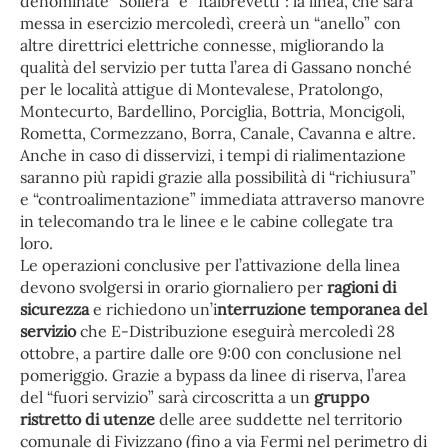
denominate “Soliera” e “Italbrevetti”: la linea, che sarà
messa in esercizio mercoledì, creerà un “anello” con
altre direttrici elettriche connesse, migliorando la
qualità del servizio per tutta l’area di Gassano nonché
per le località attigue di Montevalese, Pratolongo,
Montecurto, Bardellino, Porciglia, Bottria, Moncigoli,
Rometta, Cormezzano, Borra, Canale, Cavanna e altre.
Anche in caso di disservizi, i tempi di rialimentazione
saranno più rapidi grazie alla possibilità di “richiusura”
e “controalimentazione” immediata attraverso manovre
in telecomando tra le linee e le cabine collegate tra
loro.
Le operazioni conclusive per l’attivazione della linea
devono svolgersi in orario giornaliero per
ragioni di
sicurezza
e richiedono un’i
nterruzione temporanea del
servizio
che E-Distribuzione eseguirà mercoledì 28
ottobre, a partire dalle ore 9:00 con conclusione nel
pomeriggio. Grazie a bypass da linee di riserva, l’area
del “fuori servizio” sarà circoscritta a un
gruppo
ristretto di utenze
delle aree suddette nel territorio
comunale di Fivizzano (fino a via Fermi nel perimetro di