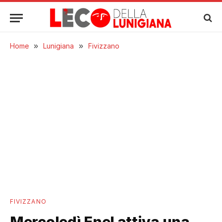
Home
»
Lunigiana
»
Fivizzano
FIVIZZANO
Mercoledì Enel attiva una