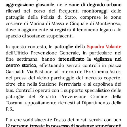
aggregazione giovanile
, nelle
zone di degrado urbano
rilevati nel corso dei frequenti monitoraggi delle
pattuglie della Polizia di Stato, comprese le zone
costiere di Marina di Massa e Cinquale di Montignoso,
dove maggiormente si registra il fenomeno legato allo
spaccio di sostanze stupefacenti.
In questo contesto, le
pattuglie della
Squadra Volante
dell’Ufficio Prevenzione Generale, in particolare nei
fine settimana, hanno
intensificato la vigilanza nel
centro storico
, effettuando serrati controlli in piazza
Garibaldi, Via Bastione, all’interno dell’Ex Cinema Astor,
nei pressi del vicino parcheggio del mercato coperto,
oltre che nella Stazione Ferroviaria e al capolinea dei
bus. Controlli operati con il supporto specialistico delle
pattuglie del Reparto Prevenzione Crimine della
Toscana, appositamente richiesti al Dipartimento della
P.S..
Più che soddisfacente l’esito dei mirati servizi con ben
12 persone trovate in possesso di sostanze stupefacenti