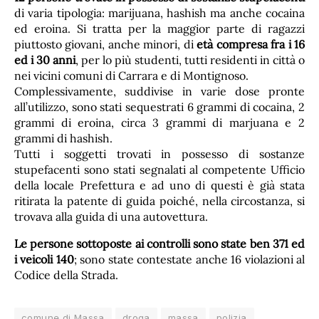
di varia tipologia: marijuana, hashish ma anche cocaina
ed eroina. Si tratta per la maggior parte di ragazzi
piuttosto giovani, anche minori, di
età compresa fra i 16
ed i 30 anni
, per lo più studenti, tutti residenti in città o
nei vicini comuni di Carrara e di Montignoso.
Complessivamente, suddivise in varie dose pronte
all’utilizzo, sono stati sequestrati 6 grammi di cocaina, 2
grammi di eroina, circa 3 grammi di marjuana e 2
grammi di hashish.
Tutti i soggetti trovati in possesso di sostanze
stupefacenti sono stati segnalati al competente Ufficio
della locale Prefettura e ad uno di questi è già stata
ritirata la patente di guida poiché, nella circostanza, si
trovava alla guida di una autovettura.
Le persone sottoposte ai controlli sono state ben 371 ed
i veicoli 140
; sono state contestate anche 16 violazioni al
Codice della Strada.
comune di Massa
droga
massa
polizia