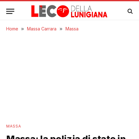
Home
»
Massa Carrara
»
Massa
MASSA
Massa: la polizia di stato in