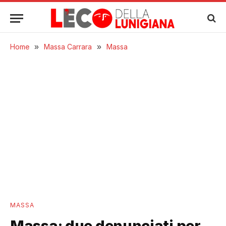
Home
»
Massa Carrara
»
Massa
MASSA
Massa: due denunciati per