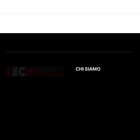
CHI SIAMO
L’Eco
della Lunigiana
è un quotidiano
Testata giornalistica
online dedicato al
registrata presso il
territorio lunigianese
Tribunale di Massa
e non solo. Con
con il numero di
interviste, inchieste,
registrazione
196/1
video,
del 04/2015
.