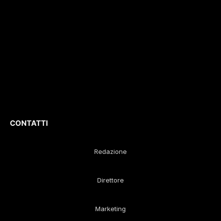
approfondimenti e
Iscrizione
ROC. N.
report di eventi
36086
.
culturali e sportivi.
D
irettore
Responsabile
:
Gustavo Diego
Remaggi
CONTATTI
Redazione
Direttore
Marketing