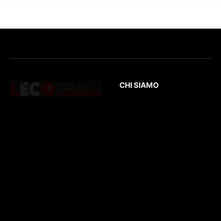
CHI SIAMO
L’Eco
della Lunigiana
è un quotidiano
Testata giornalistica
online dedicato al
registrata presso il
territorio lunigianese
Tribunale di Massa
e non solo. Con
con il numero di
interviste, inchieste,
registrazione
196/1
video,
del 04/2015
.
approfondimenti e
Iscrizione
ROC. N.
report di eventi
36086
.