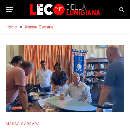
Home
»
Massa Carrara
MASSA CARRARA