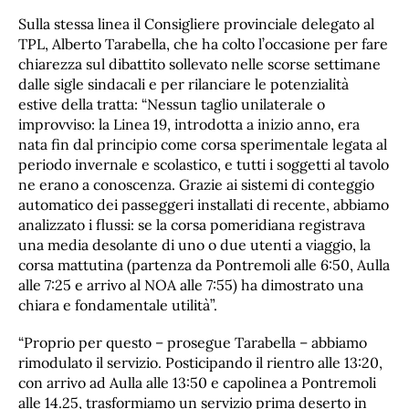
Sulla stessa linea il Consigliere provinciale delegato al
TPL, Alberto Tarabella, che ha colto l’occasione per fare
chiarezza sul dibattito sollevato nelle scorse settimane
dalle sigle sindacali e per rilanciare le potenzialità
estive della tratta: “Nessun taglio unilaterale o
improvviso: la Linea 19, introdotta a inizio anno, era
nata fin dal principio come corsa sperimentale legata al
periodo invernale e scolastico, e tutti i soggetti al tavolo
ne erano a conoscenza. Grazie ai sistemi di conteggio
automatico dei passeggeri installati di recente, abbiamo
analizzato i flussi: se la corsa pomeridiana registrava
una media desolante di uno o due utenti a viaggio, la
corsa mattutina (partenza da Pontremoli alle 6:50, Aulla
alle 7:25 e arrivo al NOA alle 7:55) ha dimostrato una
chiara e fondamentale utilità”.
“Proprio per questo – prosegue Tarabella – abbiamo
rimodulato il servizio. Posticipando il rientro alle 13:20,
con arrivo ad Aulla alle 13:50 e capolinea a Pontremoli
alle 14.25, trasformiamo un servizio prima deserto in