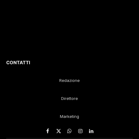
culturali e sportivi.
D
irettore
Responsabile
:
Gustavo Diego
Remaggi
CONTATTI
Redazione
Direttore
Marketing
Facebook
X
WhatsApp
Instagram
LinkedIn