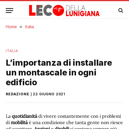
Home
»
Italia
ITALIA
L’importanza di installare
un montascale in ogni
edificio
REDAZIONE
22 GIUGNO 2021
La
quotidianità
di vivere costantemente con i problemi
di
mobilità
è una condizione che tanta gente non riesce
ad accettare.
Anziani
e
disabili
si sentono sempre più