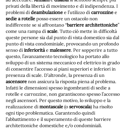
privati della libertà di movimento e di indipendenza. I
problemi di
deambulazione
e l’utilizzo di
carrozzine
e
sedie a rotelle
posso essere un ostacolo non
indifferente se si affrontano “
barriere architettoniche
”
come una rampa di
scale
. Tutto ciò mette in difficoltà
queste persone sia dal punto di vista domestico sia dal
punto di vista condominiale, provocando un profondo
senso di
inferiorità
e
malessere
. Per sopperire a tutto
questo, l’avanzamento tecnologico ha portato allo
sviluppo di un sistema meccanico ed elettrico in grado
di consentire l’accesso ai piani superiori e inferiori in
presenza di scale. D’altronde, la presenza di un
ascensore
non assicura la risposta piena al problema.
Infatti le dimensioni spesso ingombranti di sedie a
rotelle e carrozzine, non garantiscono spesso l’accesso
negli ascensori. Per questo motivo, lo sviluppo e la
realizzazione di
montascale
(o
servoscala
) ha risolto
ogni tipo problematica. Garantendo quindi
l’abbattimento e il superamento di queste barriere
architettoniche domestiche e/o condominiali.