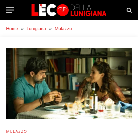
Home
»
Lunigiana
»
Mulazzo
MULAZZO