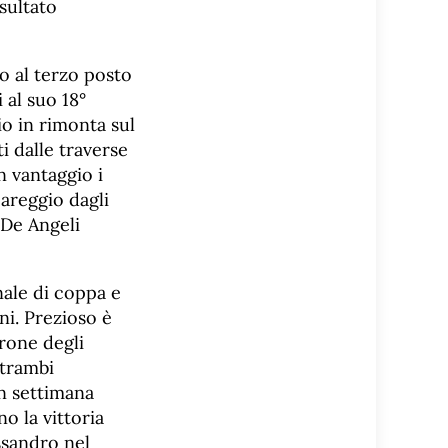
sultato
o al terzo posto
 al suo 18°
o in rimonta sul
i dalle traverse
n vantaggio i
pareggio dagli
 De Angeli
nale di coppa e
ni. Prezioso è
irone degli
ntrambi
in settimana
o la vittoria
ssandro nel