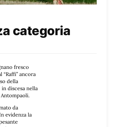
zza categoria
agnano fresco
l “Raffi” ancora
so della
 in discesa nella
i Antompaoli.
rmato da
In evidenza la
 pesante