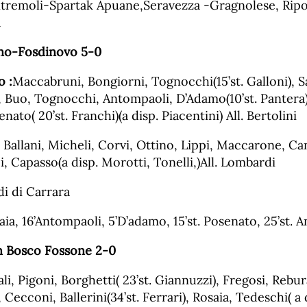
remoli-Spartak Apuane,Seravezza -Gragnolese, Ripo
a
no-Fosdinovo 5-0
 :
Maccabruni, Bongiorni, Tognocchi(15’st. Galloni), S
 Buo, Tognocchi, Antompaoli, D’Adamo(10’st. Pantera),
nato( 20’st. Franchi)(a disp. Piacentini) All. Bertolini
, Ballani, Micheli, Corvi, Ottino, Lippi, Maccarone, Ca
, Capasso(a disp. Morotti, Tonelli,)All. Lombardi
di di Carrara
gaia, 16’Antompaoli, 5’D’adamo, 15’st. Posenato, 25’st.
 Bosco Fossone 2-0
li, Pigoni, Borghetti( 23’st. Giannuzzi), Fregosi, Rebura
), Cecconi, Ballerini(34’st. Ferrari), Rosaia, Tedeschi( a