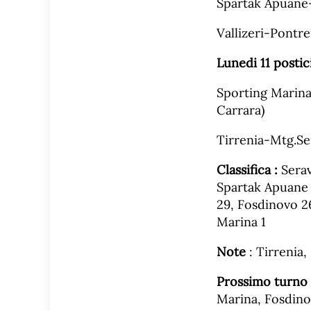
Spartak Apuane
Vallizeri-Pontr
Lunedi 11 postici
Sporting Marina
Carrara)
Tirrenia-Mtg.Se
Classifica :
Serav
Spartak Apuane 
29, Fosdinovo 26
Marina 1
Note
: Tirrenia
Prossimo turno 
Marina, Fosdino