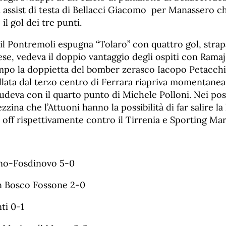
ea assist di testa di Bellacci Giacomo per Manassero c
il gol dei tre punti.
 il Pontremoli espugna “Tolaro” con quattro gol, stra
tese, vedeva il doppio vantaggio degli ospiti con Ramaj
po la doppietta del bomber zerasco Iacopo Petacchi (1
llata dal terzo centro di Ferrara riapriva momentane
udeva con il quarto punto di Michele Polloni. Nei post
zzina che l’Attuoni hanno la possibilità di far salire la 
 off rispettivamente contro il Tirrenia e Sporting Mar
no-Fosdinovo 5-0
 Bosco Fossone 2-0
i 0-1