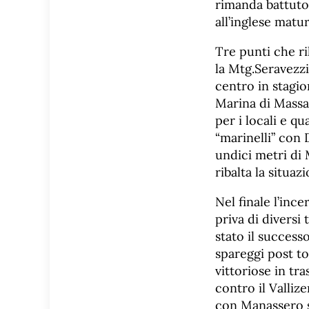
rimanda battuto 
all’inglese matu
Tre punti che ri
la Mtg.Seravezzi
centro in stagi
Marina di Massa 
per i locali e q
“marinelli” con 
undici metri di 
ribalta la situa
Nel finale l’inc
priva di diversi 
stato il success
spareggi post t
vittoriose in tr
contro il Vallize
con Manassero su