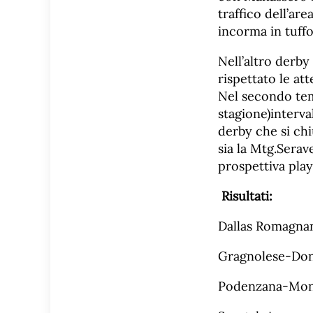
traffico dell’ar
incorma in tuffo 
Nell’altro derby
rispettato le at
Nel secondo tem
stagione)interva
derby che si chi
sia la Mtg.Serave
prospettiva play
Risultati:
Dallas Romagna
Gragnolese-Don
Podenzana-Mont