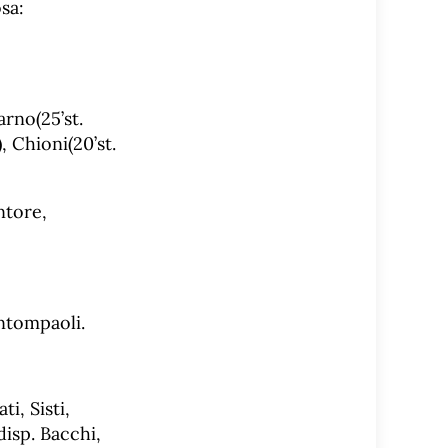
sa:
arno(25’st.
 Chioni(20’st.
ntore,
 Antompaoli.
ti, Sisti,
 disp. Bacchi,