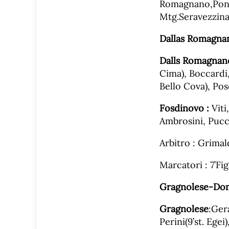
Romagnano,Pont
Mtg.Seravezzin
Dallas Romagna
Dalls Romagnano
Cima), Boccardi,
Bello Cova), Pose
Fosdinovo :
Viti
Ambrosini, Pucci
Arbitro : Grimal
Marcatori : 7’Fi
Gragnolese-Don
Gragnolese
:Gera
Perini(9’st. Egei