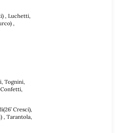
i) , Luchetti,
urco) ,
i, Tognini,
 Confetti,
i(26’ Cresci),
) , Tarantola,