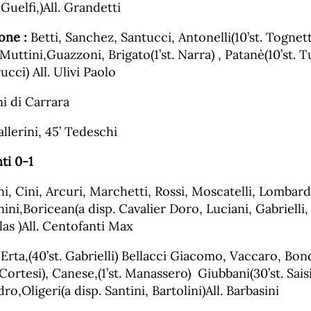
 Guelfi,)All. Grandetti
one :
Betti, Sanchez, Santucci, Antonelli(10’st. Tognett
uttini,Guazzoni, Brigato(1’st. Narra) , Patanè(10’st. T
rucci) All. Ulivi Paolo
ni di Carrara
allerini, 45’ Tedeschi
i 0-1
ni, Cini, Arcuri, Marchetti, Rossi, Moscatelli, Lombard
nini,Boricean(a disp. Cavalier Doro, Luciani, Gabrielli,
as )All. Centofanti Max
 Erta,(40’st. Gabrielli) Bellacci Giacomo, Vaccaro, Bond
Cortesi), Canese,(1’st. Manassero) Giubbani(30’st. Saisi
ro,Oligeri(a disp. Santini, Bartolini)All. Barbasini