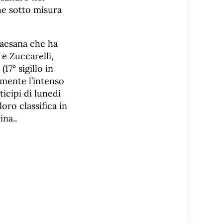
he sotto misura
paesana che ha
 e Zuccarelli,
7° sigillo in
amente l’intenso
icipi di lunedi
loro classifica in
ina..