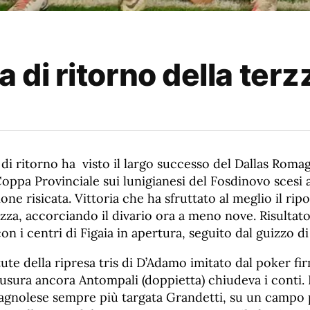
a di ritorno della ter
 di ritorno ha visto il largo successo del Dallas Rom
Coppa Provinciale sui lunigianesi del Fosdinovo scesi a
ne risicata. Vittoria che ha sfruttato al meglio il ripo
zza, accorciando il divario ora a meno nove. Risultato
on i centri di Figaia in apertura, seguito dal guizzo d
ute della ripresa tris di D’Adamo imitato dal poker fi
usura ancora Antompali (doppietta) chiudeva i conti. 
Gragnolese sempre più targata Grandetti, su un campo