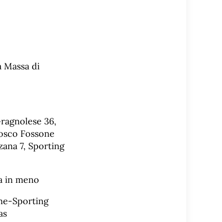
a Massa di
ragnolese 36,
Bosco Fossone
zana 7, Sporting
ra in meno
one-Sporting
as