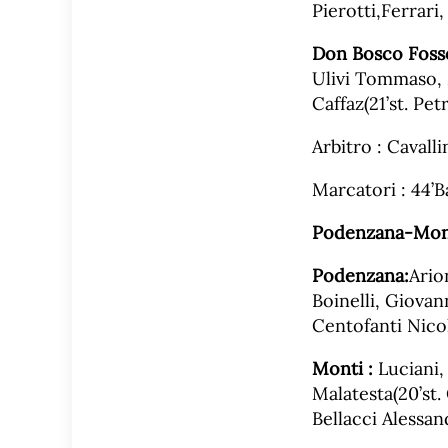
Pierotti,Ferrari,
Don Bosco Foss
Ulivi Tommaso, M
Caffaz(21’st. Pet
Arbitro : Cavalli
Marcatori : 44’B
Podenzana-Mont
Podenzana:
Ario
Boinelli, Giovan
Centofanti Nicol
Monti :
Luciani,
Malatesta(20’st. 
Bellacci Alessand