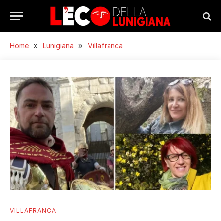
Home
»
Lunigiana
»
Villafranca
VILLAFRANCA