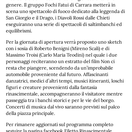
genere. Il gruppo Fochi Fatui di Carrara metterà in
scena uno spettacolo di fuoco dedicato alla leggenda di
San Giorgio e il Drago, i Diavoli Rossi dalle Chieti
eseguiranno una serie di spettacoli di saltimbanchi ed
equilibrismi.
Per la giornata di apertura verrà proposto uno sketch
con i sosia di Roberto Benigni (Mireno Scali) e di
Massimo Troisi (Carlo Maria Teodini) nel quale i due
personaggi reciteranno un estratto del film Non ci
resta che piangere, scendendo da un’improbabile
automobile proveniente dal futuro. Affascinanti
danzatrici, medici d’altri tempi, musici itineranti, loschi
figuri e creature provenienti dalla fantasia
rinascimentale, accompagneranno il visitatore mentre
passeggia tra i banchi storici e per le vie del borgo.
Concerti di musica dal vivo saranno previsti sul palco
della piazza principale.
Per rimanere aggiornati sul programma completo
seguire la pagina facebook Filetto Rinascimentale.