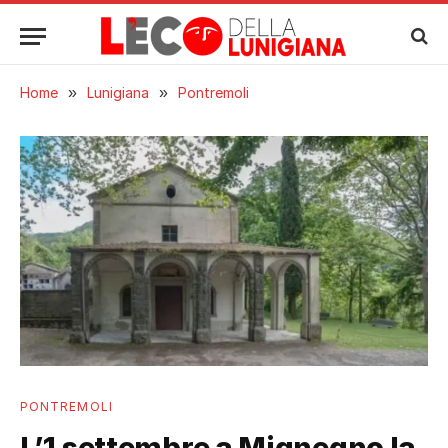
Home
»
Lunigiana
»
Pontremoli
PONTREMOLI
L’1 settembre a Mignegno la