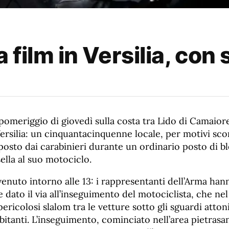
film in Versilia, con 
omeriggio di giovedì sulla costa tra Lido di Camaior
Versilia: un cinquantacinquenne locale, per motivi sco
mposto dai carabinieri durante un ordinario posto di 
sella al suo motociclo.
venuto intorno alle 13: i rappresentanti dell’Arma han
dato il via all’inseguimento del motociclista, che ne
ricolosi slalom tra le vetture sotto gli sguardi attoni
abitanti. L’inseguimento, cominciato nell’area pietrasan