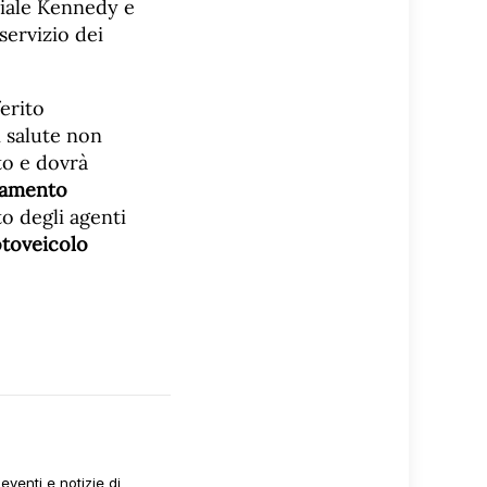
viale Kennedy e
servizio dei
erito
i salute non
to e dovrà
iamento
to degli agenti
otoveicolo
venti e notizie di