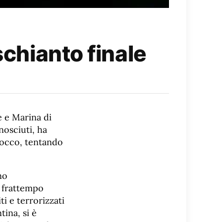
schianto finale
e e Marina di
nosciuti, ha
blocco, tentando
no
l frattempo
ti e terrorizzati
tina, si è