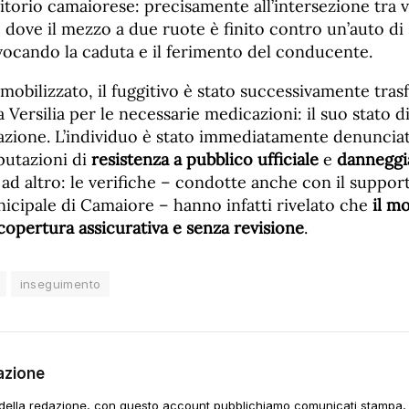
itorio camaiorese: precisamente all’intersezione tra 
, dove il mezzo a due ruote è finito contro un’auto di 
vocando la caduta e il ferimento del conducente.
bilizzato, il fuggitivo è stato successivamente trasf
a Versilia per le necessarie medicazioni: il suo stato d
zione. L’individuo è stato immediatamente denuncia
putazioni di
resistenza a pubblico ufficiale
e
dannegg
e ad altro: le verifiche – condotte anche con il suppor
nicipale di Camaiore – hanno infatti rivelato che
il m
copertura assicurativa e senza revisione
.
inseguimento
azione
della redazione, con questo account pubblichiamo comunicati stampa, e