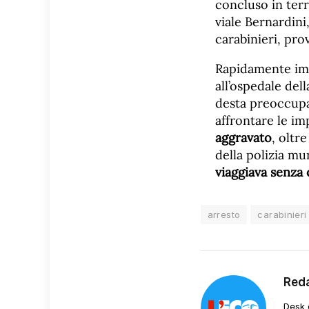
concluso in terr
viale Bernardini
carabinieri, pro
Rapidamente immo
all’ospedale dell
desta preoccupa
affrontare le im
aggravato
, oltr
della polizia mu
viaggiava senza 
arresto
carabinieri
Red
Desk 