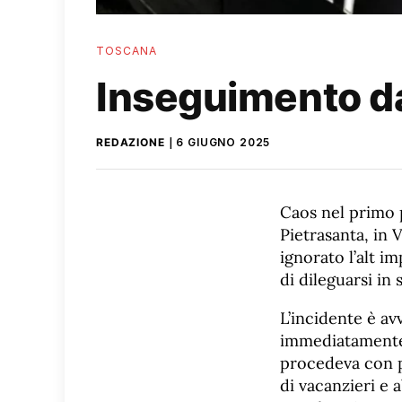
TOSCANA
Inseguimento da 
REDAZIONE
6 GIUGNO 2025
Caos nel primo p
Pietrasanta, in 
ignorato l’alt i
di dileguarsi in 
L’incidente è av
immediatamente 
procedeva con pe
di vacanzieri e 