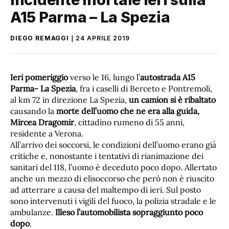
A15 Parma – La Spezia
DIEGO REMAGGI
24 APRILE 2019
Ieri pomeriggio
verso le 16, lungo l’
autostrada A15
Parma- La Spezia
, fra i caselli di Berceto e Pontremoli,
al km 72 in direzione La Spezia,
un camion si è ribaltato
causando la
morte dell’uomo che ne era alla guida,
Mircea Dragomir
, cittadino rumeno di 55 anni,
residente a Verona.
All’arrivo dei soccorsi, le condizioni dell’uomo erano già
critiche e, nonostante i tentativi di rianimazione dei
sanitari del 118, l’uomo è deceduto poco dopo. Allertato
anche un mezzo di elisoccorso che però non è riuscito
ad atterrare a causa del maltempo di ieri. Sul posto
sono intervenuti i vigili del fuoco, la polizia stradale e le
ambulanze.
Illeso l’automobilista sopraggiunto poco
dopo
.