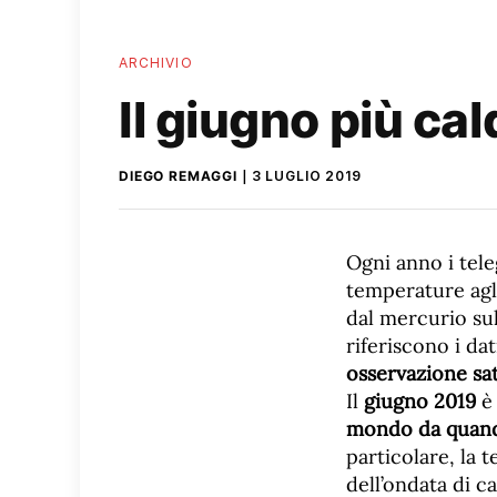
ARCHIVIO
Il giugno più ca
DIEGO REMAGGI
3 LUGLIO 2019
Ogni anno i tele
temperature agli
dal mercurio sul
riferiscono i da
osservazione sat
Il
giugno 2019
è 
mondo da quando 
particolare, la 
dell’ondata di ca