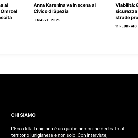
a al
Anna Karenina va in scena al
Viabilità:
, Omrzel
Civico di Spezia
sicurezza 
ascita
strade pro
3 MARZO 2025
11 FEBBRAIO
CHI SIAMO
L’Eco della Lunigiana è un quotidiano online dedicato al
territorio lunigianese e non solo. Con interviste,