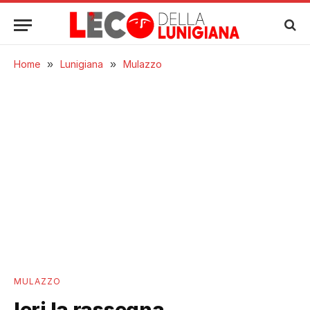
Home
»
Lunigiana
»
Mulazzo
MULAZZO
Ieri la rassegna