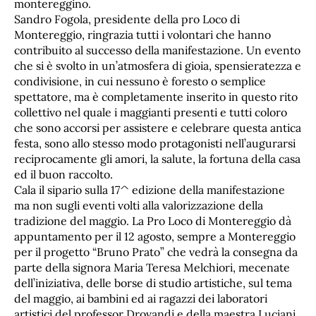
montereggino.
Sandro Fogola, presidente della pro Loco di
Montereggio, ringrazia tutti i volontari che hanno
contribuito al successo della manifestazione. Un evento
che si è svolto in un’atmosfera di gioia, spensieratezza e
condivisione, in cui nessuno è foresto o semplice
spettatore, ma è completamente inserito in questo rito
collettivo nel quale i maggianti presenti e tutti coloro
che sono accorsi per assistere e celebrare questa antica
festa, sono allo stesso modo protagonisti nell’augurarsi
reciprocamente gli amori, la salute, la fortuna della casa
ed il buon raccolto.
Cala il sipario sulla 17^ edizione della manifestazione
ma non sugli eventi volti alla valorizzazione della
tradizione del maggio. La Pro Loco di Montereggio dà
appuntamento per il 12 agosto, sempre a Montereggio
per il progetto “Bruno Prato” che vedrà la consegna da
parte della signora Maria Teresa Melchiori, mecenate
dell’iniziativa, delle borse di studio artistiche, sul tema
del maggio, ai bambini ed ai ragazzi dei laboratori
artistici del professor Drovandi e della maestra Luciani.