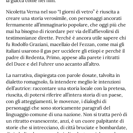
la giacca come nei film.
Nicoletta Verna nel suo “I giorni di vetro” è riuscita a
creare una storia verosimile, con personaggi ancorati
fermamente all’immaginario popolare, che oggi più che
mai ha bisogno di ricordare per via dell’affievolirsi di
testimonianze dirette. Perché è ancora utile sapere chi
fu Rodolfo Graziani, macellaio del Fezzan, come mai gli
italiani usarono il gas per uccidere gli etiopi e perché il
padre di Redenta, Primo, appese alla parete i ritratti
del Duce e del Fuhrer uno accanto all’altro.
La narrativa, dispiegata con parole dosate, talvolta in
dialetto romagnolo, fa intendere meglio le intenzioni
dell’autrice: raccontare una storia locale con la pretesa,
riuscita, di potersi riferire all’intera storia di un paese,
con gli atteggiamenti, le movenze, i dialoghi di
personaggi che sono storicamente paragrafi del
linguaggio comune di una nazione. Non si tratta però di
un ritratto evanescente, anzi, è un cuore palpitante di
storie che si intrecciano, di città bruciate e bombardate,