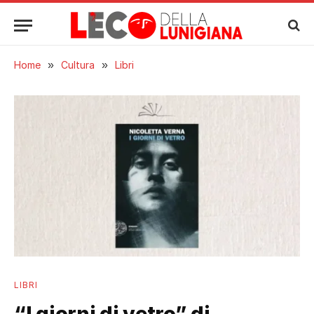
Home
»
Cultura
»
Libri
LIBRI
“I giorni di vetro” di