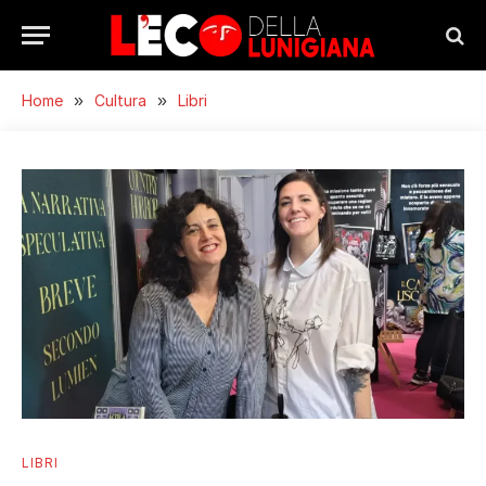
Home
»
Cultura
»
Libri
LIBRI