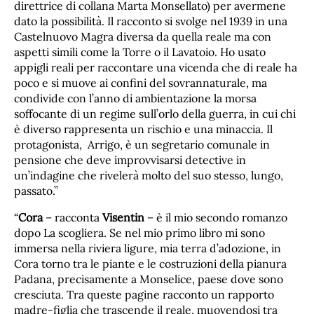
direttrice di collana Marta Monsellato) per avermene
dato la possibilità. Il racconto si svolge nel 1939 in una
Castelnuovo Magra diversa da quella reale ma con
aspetti simili come la Torre o il Lavatoio. Ho usato
appigli reali per raccontare una vicenda che di reale ha
poco e si muove ai confini del sovrannaturale, ma
condivide con l’anno di ambientazione la morsa
soffocante di un regime sull’orlo della guerra, in cui chi
è diverso rappresenta un rischio e una minaccia. Il
protagonista, Arrigo, è un segretario comunale in
pensione che deve improvvisarsi detective in
un’indagine che rivelerà molto del suo stesso, lungo,
passato.”
“
Cora
– racconta
Visentin
– è il mio secondo romanzo
dopo La scogliera. Se nel mio primo libro mi sono
immersa nella riviera ligure, mia terra d’adozione, in
Cora torno tra le piante e le costruzioni della pianura
Padana, precisamente a Monselice, paese dove sono
cresciuta. Tra queste pagine racconto un rapporto
madre-figlia che trascende il reale, muovendosi tra