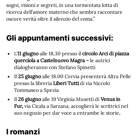
sogni, visioni e segreti, in una tormentata lotta di
ricerca dell’amore materno che sembra raccontare
oscure verità oltre il silenzio del coma.”
Gli appuntamenti successivi:
L’
11 giugno
alle 18.30 presso il
circolo Arci di piazza
querciola a Castelnuovo Magra –
le autrici
dialogheranno con Stefano Spinetti
Il
25 giugno
alle 18.00 Cervia presenterà Altra Pelle
presso la libreria
Liberi Tutti
di via Niccolo
Tommaseo a Spezia
Il
26 giugno
alle 19 Virginia Musetti di
Venus in
Fur,
via Cicala a Sarzana, accoglierà le scrittrici nel
suo negozio per dar voce a entrambe le storie
.
I romanzi