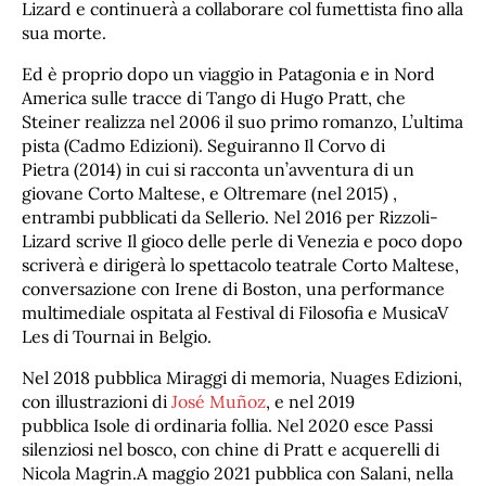
Lizard e continuerà a collaborare col fumettista fino alla
sua morte.
Ed è proprio dopo un viaggio in Patagonia e in Nord
America sulle tracce di Tango di Hugo Pratt, che
Steiner realizza nel 2006 il suo primo romanzo, L’ultima
pista (Cadmo Edizioni). Seguiranno Il Corvo di
Pietra (2014) in cui si racconta un’avventura di un
giovane Corto Maltese, e Oltremare (nel 2015) ,
entrambi pubblicati da Sellerio. Nel 2016 per Rizzoli-
Lizard scrive Il gioco delle perle di Venezia e poco dopo
scriverà e dirigerà lo spettacolo teatrale Corto Maltese,
conversazione con Irene di Boston, una performance
multimediale ospitata al Festival di Filosofia e MusicaV
Les di Tournai in Belgio.
Nel 2018 pubblica Miraggi di memoria, Nuages Edizioni,
con illustrazioni di
José Muñoz
, e nel 2019
pubblica Isole di ordinaria follia. Nel 2020 esce Passi
silenziosi nel bosco, con chine di Pratt e acquerelli di
Nicola Magrin.A maggio 2021 pubblica con Salani, nella