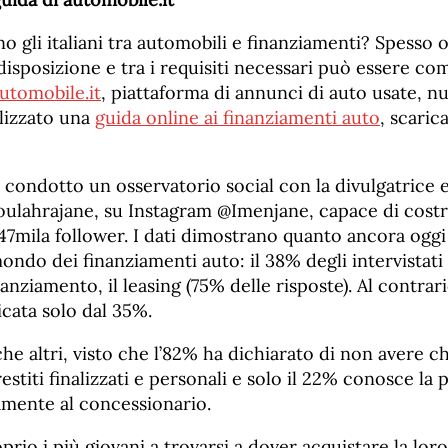
gli italiani tra automobili e finanziamenti? Spesso or
disposizione e tra i requisiti necessari può essere co
utomobile.it
, piattaforma di annunci di auto usate, n
alizzato una
guida online ai finanziamenti auto
, scaric
 condotto un osservatorio social con la divulgatrice e
oulahrajane, su Instagram @Imenjane, capace di cost
mila follower. I dati dimostrano quanto ancora oggi 
ondo dei finanziamenti auto: il 38% degli intervistat
anziamento, il leasing (75% delle risposte). Al contrari
icata solo dal 35%.
he altri, visto che l’82% ha dichiarato di non avere ch
estiti finalizzati e personali e solo il 22% conosce la p
tamente al concessionario.
rio i più giovani a trovarsi a dover acquistare la lor