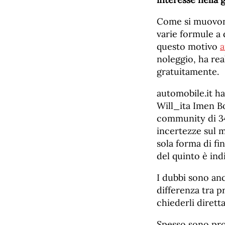
Come si muovono 
varie formule a 
questo motivo
a
noleggio, ha re
gratuitamente.
automobile.it ha
Will_ita Imen B
community di 347
incertezze sul m
sola forma di fin
del quinto è ind
I dubbi sono anc
differenza tra pr
chiederli diret
Spesso sono prop