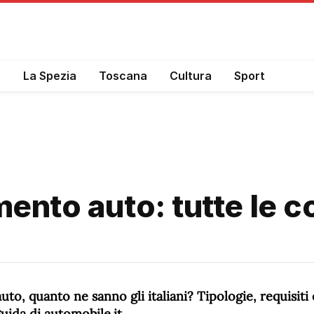
a
La Spezia
Toscana
Cultura
Sport
mento auto: tutte le 
to, quanto ne sanno gli italiani? Tipologie, requisiti e
guida di automobile.it