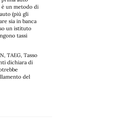
o è un metodo di
auto (più gli
are sia in banca
o un istituto
ongono tassi
TAN, TAEG, Tasso
ti dichiara di
potrebbe
ullamento del