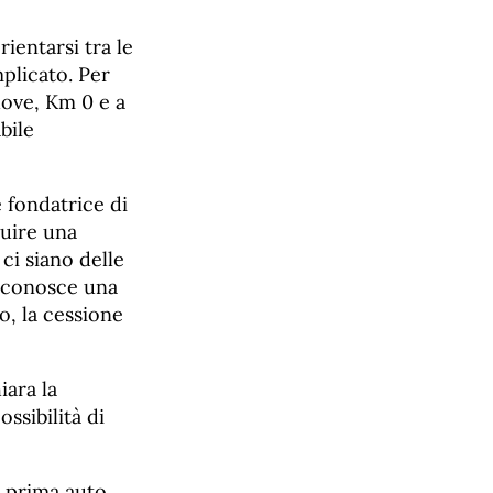
ientarsi tra le
mplicato. Per
uove, Km 0 e a
abile
 fondatrice di
ruire una
ci siano delle
i conosce una
o, la cessione
iara la
ossibilità di
o prima auto