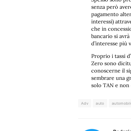
senza però avere
pagamento altern
interessi) attra
che in concessio
bancario si avrà
d’interesse più 
Proprio i tassi
Zero sono dicitu
conoscerne il s
sembrare una gro
solo TAN e non 
Adv
auto
automobil