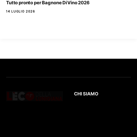
Tutto pronto per Bagnone DiVino 2026
14 LUGLIO 2026
CHI SIAMO
L’Eco
della Lunigiana
è un quotidiano
Testata giornalistica
online dedicato al
registrata presso il
territorio lunigianese
Tribunale di Massa