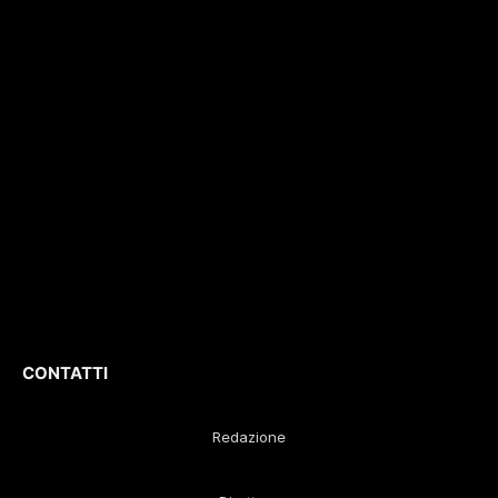
e non solo. Con
con il numero di
interviste, inchieste,
registrazione
196/1
video,
del 04/2015
.
approfondimenti e
Iscrizione
ROC. N.
report di eventi
36086
.
culturali e sportivi.
D
irettore
Responsabile
:
Gustavo Diego
Remaggi
CONTATTI
Redazione