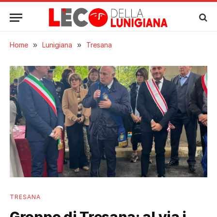
Home
»
Lunigiana
»
Tresana
TRESANA
Groppo di Tresana: al via i