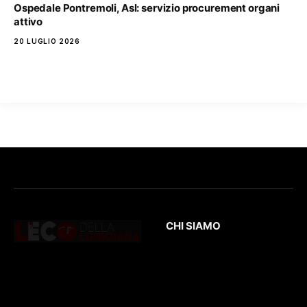
Ospedale Pontremoli, Asl: servizio procurement organi
attivo
20 LUGLIO 2026
CHI SIAMO
L’Eco
della Lunigiana
è un quotidiano
Testata giornalistica
online dedicato al
registrata presso il