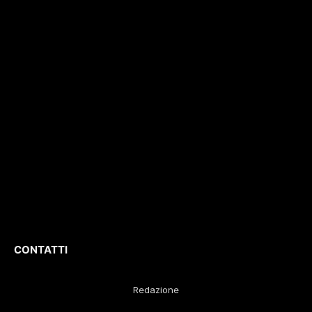
territorio lunigianese
Tribunale di Massa
e non solo. Con
con il numero di
interviste, inchieste,
registrazione
196/1
video,
del 04/2015
.
approfondimenti e
Iscrizione
ROC. N.
report di eventi
36086
.
culturali e sportivi.
D
irettore
Responsabile
:
Gustavo Diego
Remaggi
CONTATTI
Redazione