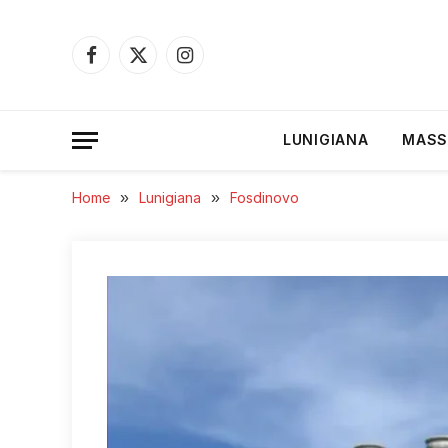
Facebook
X
Instagram
(Twitter)
LUNIGIANA
MASS
Home
»
Lunigiana
»
Fosdinovo