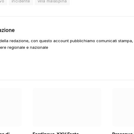
vo
incidente
villa malaspina
azione
della redazione, con questo account pubblichiamo comunicati stampa, e
tere regionale e nazionale