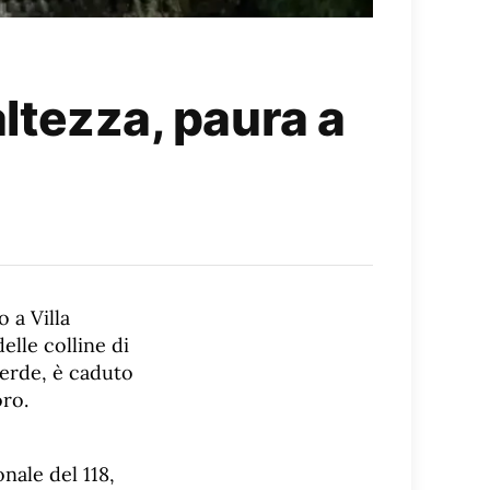
altezza, paura a
 a Villa
elle colline di
verde, è caduto
oro.
nale del 118,