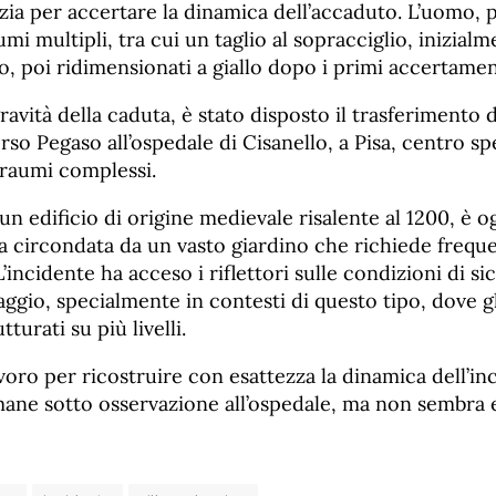
izia per accertare la dinamica dell’accaduto. L’uomo, 
mi multipli, tra cui un taglio al sopracciglio, inizialm
, poi ridimensionati a giallo dopo i primi accertamen
ravità della caduta, è stato disposto il trasferimento 
rso Pegaso all’ospedale di Cisanello, a Pisa, centro spe
traumi complessi.
 un edificio di origine medievale risalente al 1200, è o
a circondata da un vasto giardino che richiede freque
incidente ha acceso i riflettori sulle condizioni di si
naggio, specialmente in contesti di questo tipo, dove gl
turati su più livelli.
lavoro per ricostruire con esattezza la dinamica dell’in
imane sotto osservazione all’ospedale, ma non sembra 