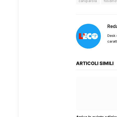
caniparola
fosdino
Red
Desk 
carat
ARTICOLI SIMILI