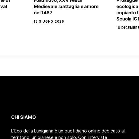
ne di
Fosdinovo, XXV Festa
Prosegue l
ival
Medievale: battaglia e amore
ecologica 
nel 1487
impianto f
Scuola IC
18 GIUGNO 2026
18 DICEMBR
CHI SIAMO
L’Eco della Lunigiana è un quotidiano online dedicato al
territorio lunigianese e non solo. Con interviste,