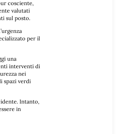
pur cosciente,
ente valutati
ti sul posto.
d’urgenza
cializzato per il
ggi una
nti interventi di
curezza nei
i spazi verdi
cidente. Intanto,
essere in