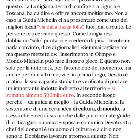
questo. La Lunigiana, terra di confine tra Liguria e
Toscana, ha da dire e offrire ancora moltissimo. Non a
caso la Guida Michelin ci ha presentato come uno dei
migliori locali “
via dalla pazza folla
“, fuori dal circuito. Le
persone ora cercano questo. Come lunigianesi
dobbiamo “solo” puntarci e crederci di più». Devoto ne
parla convinto, dice ai giornalisti «Semmai tagliate me
ma questo mettetelo»: l’inserimento in Olimpo e
Mondo Michelin può fare il nostro gioco. E questo non
solo per la notorietà, per l’attenzione del momento, ma
anche per due altri motivi e, in primo luogo, Devoto è
pratico, la sua capacità studiata e verificata di portare
un importante indotto indiretto al territorio –
si
stimano almeno 500mila euro
. In secondo luogo
perché – da guida al meglio – la Guida Michelin si fa
sostenitore di una certa idea
di cultura, di mondo
, la
stessa che – certificata anche dalle più rinomate guide
di critica gastronomica – sposa e comunica Devoto: «Lo
chef del domani è un uomo di cultura e a dirlo non
sono io. Dobbiamo lavorare attorno a questo. Non