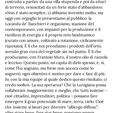
costruito a partire da una villa stupenda e poi da ettari
di terreno, resuscitati da un forte stato d’abbandono:
«Non è stato semplice, ci abbiamo investito molto, ma
oggi con orgoglio lo presentiamo al pubblico: la
Locanda de’ Banchieri è organismo, stazione del
contemporaneo, con impianti per la produzione e il
riutilizzo di energia e il proprio orto biodinamico
(curato con amore, coltivato a rotazione, ciclicamente
riazotato). È lì che noi prendiamo i prodotti dell’orto,
avendo gran cura del vegetale sin nel piatto. È lì che
produciamo, con Frantoio Moro, il nostro olio di razzola
e leccino. Questo posto, mi capita di dirlo spesso, è, sì,
come l’ho sognato, ma forse non ancora come lo
sognerò: ogni obiettivo è motivo per dare e fare di più.
Io, con la mia equipe al quale dedico questo risultato, ci
credo molto». La sua speranza? Che la Lunigiana possa
collaborare maggiormente e meglio, che tutti insieme –
cioè cittadini, imprenditori, politica – possano fare
emergere il gran potenziale di mare, terra, cielo. Cioè
che insieme si lavori per divenire “albergo diffuso”:
«Per stare bene, fare star bene: possiamo essere