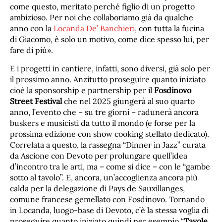
come questo, meritato perché figlio di un progetto
ambizioso. Per noi che collaboriamo già da qualche
anno con la
Locanda De’ Banchieri
, con tutta la fucina
di Giacomo, è solo un motivo, come dice spesso lui, per
fare di più».
E i progetti in cantiere, infatti, sono diversi, già solo per
il prossimo anno. Anzitutto proseguire quanto iniziato
cioè la sponsorship e partnership per il
Fosdinovo
Street Festival
che nel 2025 giungerà al suo quarto
anno, l’evento che – su tre giorni – radunerà ancora
buskers e musicisti da tutto il mondo (e forse per la
prossima edizione con show cooking stellato dedicato).
Correlata a questo, la rassegna “Dinner in Jazz” curata
da Ascione con Devoto per prolungare quell’idea
d’incontro tra le arti, ma – come si dice – con le “gambe
sotto al tavolo”. E, ancora, un’accoglienza ancora più
calda per la delegazione di Pays de Sauxillanges,
comune francese gemellato con Fosdinovo. Tornando
in Locanda, luogo-base di Devoto, c’è la stessa voglia di
proseguire quanto iniziato quindi per esempio “
Tavole