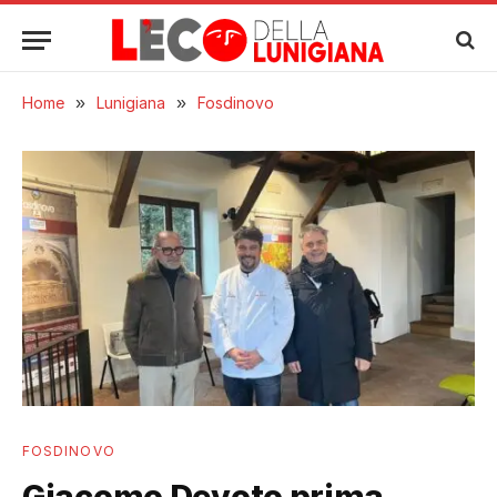
Home
»
Lunigiana
»
Fosdinovo
FOSDINOVO
Giacomo Devoto prima