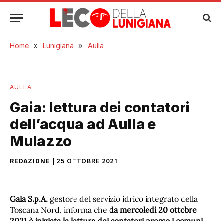
Home
»
Lunigiana
»
Aulla
AULLA
Gaia: lettura dei contatori
dell’acqua ad Aulla e
Mulazzo
REDAZIONE
25 OTTOBRE 2021
Gaia S.p.A.
gestore del servizio idrico integrato della
Toscana Nord, informa che
da mercoledì 20 ottobre
2021 è iniziata la lettura dei contatori presso i comuni