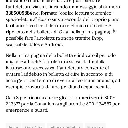
indicando i dati. In alternativa è possibile fare
l’autolettura via sms, inviando un messaggio al numero
3385009884
nel formato “codice lettura telefonico-
spazio-lettura” (costo sms a seconda del proprio piano
tariffario. Il codice di lettura telefonico di 16 cifre è
riportato nella bolletta di Gaia, nella prima pagina). È
possibile fare l’autolettura anche tramite l’App,
scaricabile daIos e Android.
Nella prima pagina della bolletta è indicato il periodo
migliore affinché l’autolettura sia valida fin dalla
fatturazione successiva. L’autolettura consente di
evitare l’addebito in bolletta di cifre in acconto, e di
accorgersi per tempo di eventuali consumi anomali, ad
esempio provocati da una perdita d’acqua occulta.
Gaia S.p.A. ricorda anche gli altri numeri verdi: 800-
223377 per la Consulenza agli utenti e 800-234567 per
emergenze e guasti.
Aulla
Gaia Spa
lettura contatori
Mulazzo