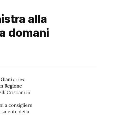
stra alla
sa domani
 Giani
arriva
 in Regione
lli Cristiani in
i a consigliere
esidente della