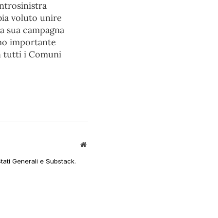
ntrosinistra
ia voluto unire
lla sua campagna
imo importante
 tutti i Comuni
Sito
web
Stati Generali e Substack.