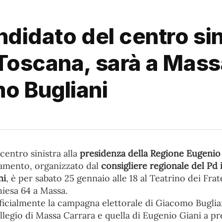
didato del centro sini
 Toscana, sarà a Mas
o Bugliani
 centro sinistra alla
presidenza della Regione Eugenio
amento, organizzato dal
consigliere regionale del Pd
ni
, è per sabato 25 gennaio alle 18 al Teatrino dei Frate
iesa 64 a Massa.
ficialmente la campagna elettorale di Giacomo Buglian
llegio di Massa Carrara e quella di Eugenio Giani a pr