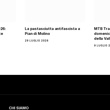
026:
La pastasciutta antifascista a
MTB Trai
te
Pian di Molino
domenica
della Val
29 LUGLIO 2026
9 LUGLIO 
CHI SIAMO