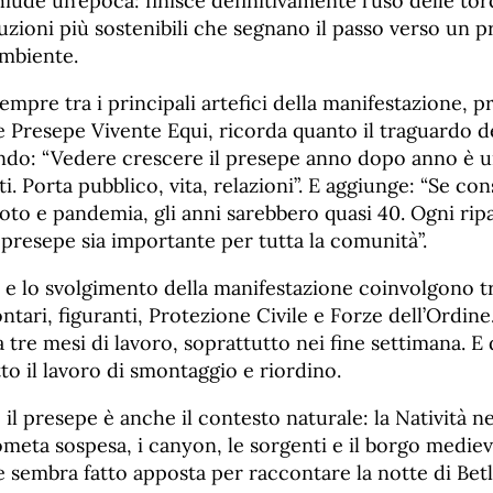
hiude un’epoca: finisce definitivamente l’uso delle tor
luzioni più sostenibili che segnano il passo verso un 
ambiente.
sempre tra i principali artefici della manifestazione, p
e Presepe Vivente Equi, ricorda quanto il traguardo d
ndo: “Vedere crescere il presepe anno dopo anno è u
ti. Porta pubblico, vita, relazioni”. E aggiunge: “Se co
to e pandemia, gli anni sarebbero quasi 40. Ogni ripa
 presepe sia importante per tutta la comunità”.
 e lo svolgimento della manifestazione coinvolgono tr
ntari, figuranti, Protezione Civile e Forze dell’Ordine.
 tre mesi di lavoro, soprattutto nei fine settimana. E 
to il lavoro di smontaggio e riordino.
il presepe è anche il contesto naturale: la Natività nel
meta sospesa, i canyon, le sorgenti e il borgo medie
 sembra fatto apposta per raccontare la notte di Be