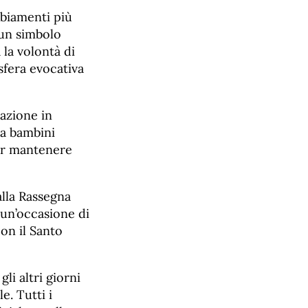
mbiamenti più
 un simbolo
 la volontà di
sfera evocativa
azione in
da bambini
per mantenere
alla Rassegna
 un’occasione di
on il Santo
li altri giorni
e. Tutti i