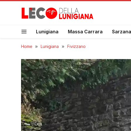
Lunigiana
Massa Carrara
Sarzan
Home
»
Lunigiana
»
Fivizzano