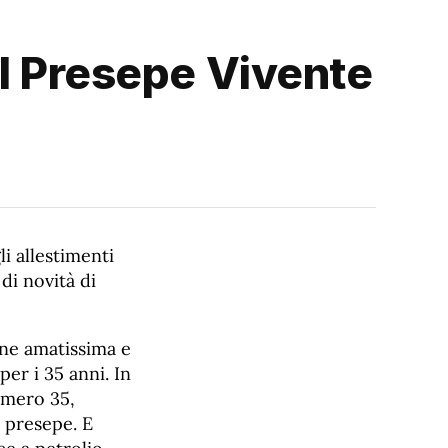
 il Presepe Vivente
li allestimenti
di novità di
ione amatissima e
er i 35 anni. In
umero 35,
 presepe. E