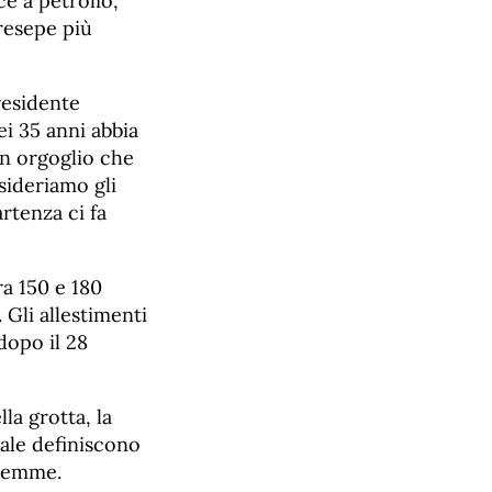
ce a petrolio,
presepe più
residente
ei 35 anni abbia
n orgoglio che
nsideriamo gli
rtenza ci fa
a 150 e 180
 Gli allestimenti
dopo il 28
la grotta, la
vale definiscono
tlemme.