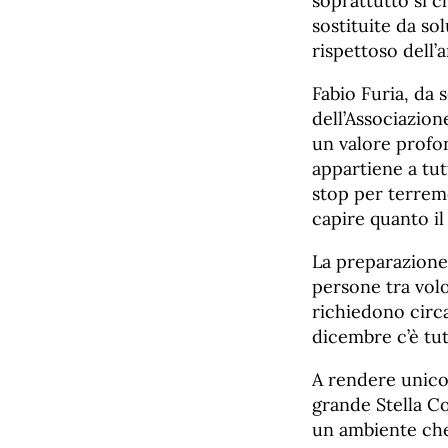
soprattutto si c
sostituite da so
rispettoso dell’
Fabio Furia, da 
dell’Associazion
un valore profo
appartiene a tut
stop per terremo
capire quanto il
La preparazione
persone tra volo
richiedono circa
dicembre c’è tut
A rendere unico 
grande Stella Co
un ambiente che