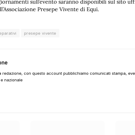
giornamenti sull’evento saranno disponibili sul sito uffi
ll’Associazione Presepe Vivente di Equi.
eparativi
presepe vivente
one
a redazione, con questo account pubblichiamo comunicati stampa, event
 e nazionale