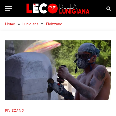
Home
»
Lunigiana
»
Fivizzano
FIVIZZANO