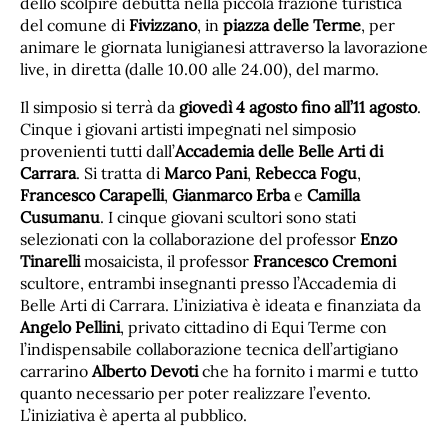
dello scolpire debutta nella piccola frazione turistica
del comune di
Fivizzano
, in
piazza delle Terme
, per
animare le giornata lunigianesi attraverso la lavorazione
live, in diretta (dalle 10.00 alle 24.00), del marmo.
Il simposio si terrà da
giovedì 4 agosto fino all’11 agosto
.
Cinque i giovani artisti impegnati nel simposio
provenienti tutti dall’
Accademia delle Belle Arti di
Carrara
. Si tratta di
Marco Pani
,
Rebecca Fogu
,
Francesco Carapelli
,
Gianmarco Erba
e
Camilla
Cusumanu
. I cinque giovani scultori sono stati
selezionati con la collaborazione del professor
Enzo
Tinarelli
mosaicista, il professor
Francesco Cremoni
scultore, entrambi insegnanti presso l’Accademia di
Belle Arti di Carrara. L’iniziativa è ideata e finanziata da
Angelo Pellini
, privato cittadino di Equi Terme con
l’indispensabile collaborazione tecnica dell’artigiano
carrarino
Alberto Devoti
che ha fornito i marmi e tutto
quanto necessario per poter realizzare l’evento.
L’iniziativa è aperta al pubblico.