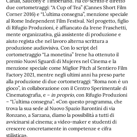
Canali, Saucony e Timberland. Ha co-scritto e diretto
due cortometraggi: “A Cup of Tea” (Cannes Short Film
Corner 2016) e “Lʼultima consegna”, menzione speciale
al Rome Independent Film Festival. Nel progetto, figlio
di Rifugio Produzioni, è affiancato da Irene Fraschetti,
mente organizzativa, già assistente di produzione e
aiuto regista che nel lavoro alterna scrittura a
produzione audiovisiva. Con lo script del
cortometraggio “La monetina” Irene ha ottenuto il
premio Nuovi Sguardi di Mujeres nel Cinema e la
menzione speciale come Miglior Pitch al Sentiero Film
Factory 2021, mentre negli ultimi anni ha preso parte
alla produzione di due cortometraggi: “Roma non è un
gioco”, in collaborazione con il Centro Sperimentale di
Cinematografia, e –
in proprio
, con Rifugio Produzioni
– “Lʼultima consegna”. «Con questo programma, che
trova la sua sede al Nuovo Spazio Barontini di via
Ronzano, a Sarzana, diamo la possibilità a tutti di
avvicinarsi al cinema; a video-maker e studenti di
crescere concretamente in competenze e cifra
stilistica».