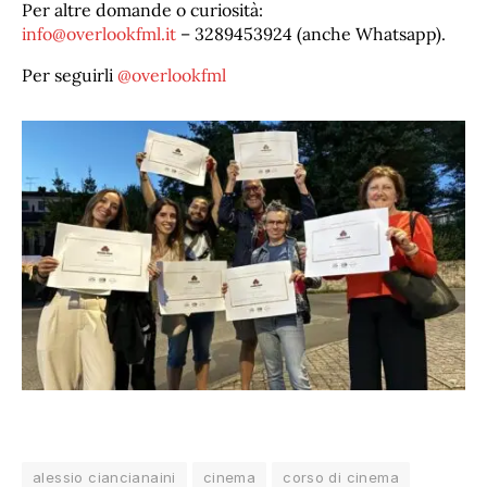
Per altre domande o curiosità:
info@overlookfml.it
– 3289453924 (anche Whatsapp).
Per seguirli
@overlookfml
alessio ciancianaini
cinema
corso di cinema