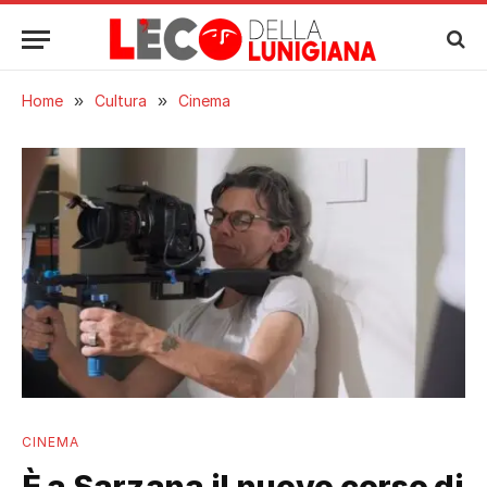
Home
»
Cultura
»
Cinema
CINEMA
È a Sarzana il nuovo corso di