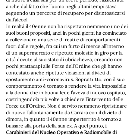
anche dal fatto che l’uomo negli ultimi tempi stava
seguendo un percorso di recupero per disintossicarsi
dall’alcool.
In realtà il 40enne non ha rispettato nemmeno uno dei
suoi buoni propositi, anzi in pochi giorni ha cominciato
a collezionare una serie di reati e di comportamenti
fuori dalle regole, fra cui un furto di merce all’interno
di un supermercato e ripetute molestie in giro per la
città dovute al suo stato di ubriachezza, creando non
pochi grattacapi alle Forze dell’Ordine che gli hanno
contestato anche ripetute violazioni ai divieti di
spostamento anti-coronavirus. Soprattutto, con il suo
comportamento è tornato a rendere la vita impossibile
alla donna che in buona fede l’aveva di nuovo ospitato,
costringendola più volte a chiedere l’intervento delle
Forze dell’Ordine. Non è servito nemmeno ripristinare
di nuovo l’allontanamento da Carrara con il divieto di
dimora, in quanto il 40enne imperterrito è tornato a
bussare alla porta della sua ex. A quel punto,
i
Carabinieri del Nucleo Operativo e Radiomobile di