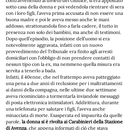
contravvenendo al divieto del Giudice, si era appostato
sotto casa della donna e poi vedendola rientrare di sera
con i loro figli, l’aveva prima accusata di non essere una
buona madre e poi le aveva messo anche le mani
addosso, strattonandola fino a farla cadere, il tutto in
presenza non solo dei bambini, ma anche di testimoni.
Dopo quell’episodio, la posizione dell’uomo si era
notevolmente aggravata, infatti con un nuovo
provvedimento del Tribunale era finito agli arresti
domiciliari con l’obbligo di non prendere contatti di
nessun tipo con la ex, ma nemmeno quella misura era
servita a tenerlo a bada.
Infatti, il 40enne, che nel frattempo aveva patteggiato
una pena a due anni di reclusione per i maltrattamenti
ai danni della compagna, nelle ultime due settimane
aveva ricominciato a tormentarla inviandole messaggi
di posta elettronica intimidatori. Addirittura, durante
una telefonata per salutare i figli, l’aveva anche
minacciata di morte. Esasperata ed impaurita da quelle
parole,
la donna si è rivolta ai Carabinieri della Stazione
di Avenza
, che appena informati di ciò che stava