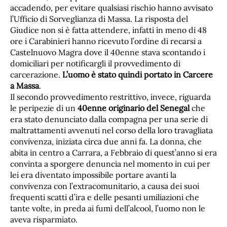
accadendo, per evitare qualsiasi rischio hanno avvisato
l’Ufficio di Sorveglianza di Massa. La risposta del
Giudice non si è fatta attendere, infatti in meno di 48
ore i Carabinieri hanno ricevuto l’ordine di recarsi a
Castelnuovo Magra dove il 40enne stava scontando i
domiciliari per notificargli il provvedimento di
carcerazione.
L’uomo è stato quindi portato in Carcere
a Massa
.
Il secondo provvedimento restrittivo, invece, riguarda
le peripezie di un
40enne originario del Senegal
che
era stato denunciato dalla compagna per una serie di
maltrattamenti avvenuti nel corso della loro travagliata
convivenza, iniziata circa due anni fa. La donna, che
abita in centro a Carrara, a Febbraio di quest’anno si era
convinta a sporgere denuncia nel momento in cui per
lei era diventato impossibile portare avanti la
convivenza con l’extracomunitario, a causa dei suoi
frequenti scatti d’ira e delle pesanti umiliazioni che
tante volte, in preda ai fumi dell’alcool, l’uomo non le
aveva risparmiato.