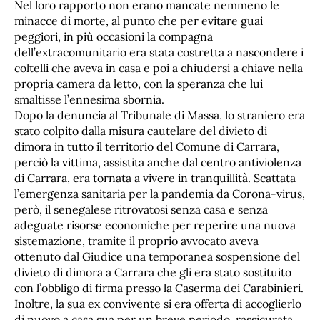
Nel loro rapporto non erano mancate nemmeno le
minacce di morte, al punto che per evitare guai
peggiori, in più occasioni la compagna
dell’extracomunitario era stata costretta a nascondere i
coltelli che aveva in casa e poi a chiudersi a chiave nella
propria camera da letto, con la speranza che lui
smaltisse l’ennesima sbornia.
Dopo la denuncia al Tribunale di Massa, lo straniero era
stato colpito dalla misura cautelare del divieto di
dimora in tutto il territorio del Comune di Carrara,
perciò la vittima, assistita anche dal centro antiviolenza
di Carrara, era tornata a vivere in tranquillità. Scattata
l’emergenza sanitaria per la pandemia da Corona-virus,
però, il senegalese ritrovatosi senza casa e senza
adeguate risorse economiche per reperire una nuova
sistemazione, tramite il proprio avvocato aveva
ottenuto dal Giudice una temporanea sospensione del
divieto di dimora a Carrara che gli era stato sostituito
con l’obbligo di firma presso la Caserma dei Carabinieri.
Inoltre, la sua ex convivente si era offerta di accoglierlo
di nuovo a casa sua per un breve periodo, rassicurata