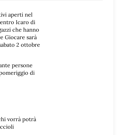
ivi aperti nel
Centro Icaro di
agazzi che hanno
are Giocare sarà
 sabato 2 ottobre
 tante persone
 pomeriggio di
chi vorrà potrà
iccioli