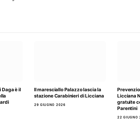
 Daga è il
Il maresciallo Palazzo lascia la
Prevenzio
lla
stazione Carabinieri di Licciana
Licciana N
Nardi
gratuite 
29 GIUGNO 2026
Parentini
22 GIUGNO 