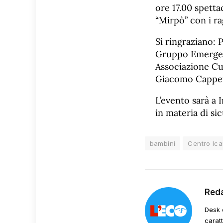
ore 17.00 spetta
“Mirpò” con i ra
Si ringraziano: 
Gruppo Emergency
Associazione Cul
Giacomo Cappe
L’evento sarà a 
in materia di si
bambini
Centro Ica
Red
Desk 
carat