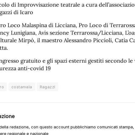
colo di Improvvisazione teatrale a cura dell’associazi
gazzi di Icaro
Pro Loco Malaspina di Licciana, Pro Loco di Terrarossa
 Lunigiana, Avis sezione Terrarossa/Licciana, L’oasi
turale Mirpò, il maestro Alessandro Piccioli, Catia Ca
tta.
Ingresso gratuito e gli spazi esterni gestiti secondo l
curezza anti-covid 19
ro
costamala
Ragazzi
azione
della redazione, con questo account pubblichiamo comunicati stampa, e
tere regionale e nazionale