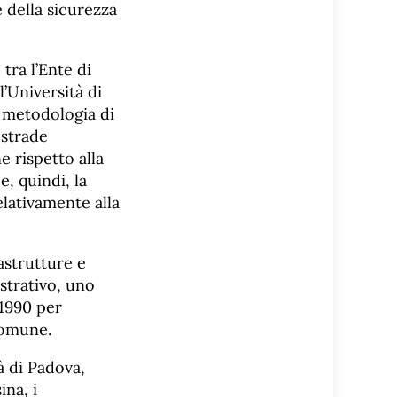
e della sicurezza
tra l’Ente di
l’Università di
a metodologia di
 strade
e rispetto alla
e, quindi, la
elativamente alla
astrutture e
istrativo, uno
 1990 per
 comune.
à di Padova,
ina, i