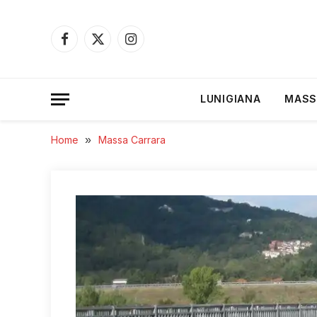
Facebook
X
Instagram
(Twitter)
LUNIGIANA
MASS
Home
»
Massa Carrara