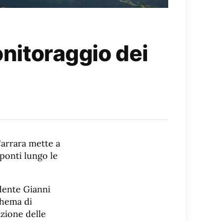
onitoraggio dei
arrara mette a
 ponti lungo le
idente Gianni
chema di
azione delle