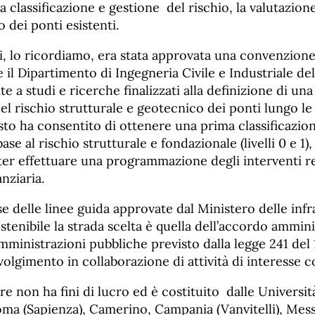
la classificazione e gestione del rischio, la valutazion
o dei ponti esistenti.
i, lo ricordiamo, era stata approvata una convenzione 
 il Dipartimento di Ingegneria Civile e Industriale del
te a studi e ricerche finalizzati alla definizione di un
del rischio strutturale e geotecnico dei ponti lungo le
sto ha consentito di ottenere una prima classificazion
base al rischio strutturale e fondazionale (livelli 0 e 1), 
oter effettuare una programmazione degli interventi r
anziaria.
se delle linee guida approvate dal Ministero delle infr
ostenibile la strada scelta è quella dell’accordo ammin
ministrazioni pubbliche previsto dalla legge 241 del
svolgimento in collaborazione di attività di interesse
re non ha fini di lucro ed è costituito dalle Universit
oma (Sapienza), Camerino, Campania (Vanvitelli), Mess