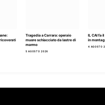
uane:
Tragedia a Carrara: operaio
IL CAI fa i
ricoverati
muore schiacciato da lastre di
in monta
marmo
4 AGOSTO 
5 AGOSTO 2026