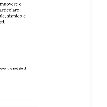
romuovere e
articolare
ale, sismico e
ti.
venti e notizie di