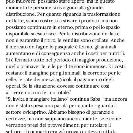
può muovere: possiamo stare aperti, ma in questo
momento le persone si rivolgono alla grande
distribuzione. Per quanto riguarda la trasformazione
del latte, siamo costretti a stivare i prodotti, ma non
possiamo continuare in eterno, prima o poi lo spazio
disponibile si esaurisce. Per la distribuzione del latte
non è garantito il ritiro, le vendite sono crollate. Anche
il mercato dell’agnello pasquale è fermo, gli animali
aumentano e di conseguenza anche i costi per nutrirli.
Si è fermato tutto nel periodo di maggior produzione,
quello primaverile, e le perdite sono immense. E i costi
restano: il mangime per gli animali, la corrente per le
celle, le rate dei mezzi agricoli, il pagamento degli
operai. Se la situazione dovesse continuare così
arriveremo a un fermo totale.”
“Si invita a mangiare italiano” continua Saba, “ma ancora
non è stata spesa una parola per quanto riguarda il
settore ovicaprino. Abbiamo bisogno di garanzie e
certezze, ma non sappiamo ancora niente, se e come
verranno presi dei provvedimenti per tutelare il
settore. Il comparto era già provato, adesso tutta la