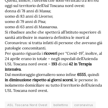
Questi, inoltre, i decessi che sono verificati tra ieri ed
oggi sul territorio dell’Asl Toscana nord ovest:
donna di 78 anni di Massa;
uomo di 83 anni di Livorno;
uomo di 79 anni di Pisa;
uomo di 63 anni di Massarosa.
Si ribadisce anche che spetterà all’Istituto superiore di
sanità attribuire in maniera definitiva le morti al
Coronavirus: si tratta infatti di persone che avevano già
patologie concomitanti.
Per quanto riguarda i
ricoveri
per “Covid-19”, inoltre, al
24 aprile erano in totale – negli ospedali dell’Azienda
USL Toscana nord ovest –
193
di cui
42 in Terapia
intensiva
.
Dal monitoraggio giornaliero sono infine
6555
, quindi
in diminuzione rispetto ai giorni scorsi
, le persone in
isolamento domiciliare su tutto il territorio dell’Azienda
USL Toscana nord ovest.
ASL Toscana Nord Ovest
bollettino
coronavirus